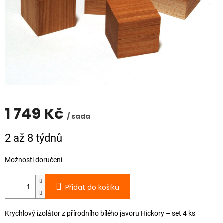
1 749 Kč
/ sada
Měrná
2 až 8 týdnů
cena:
Možnosti doručení
Přidat do košíku
Krychlový izolátor z přírodního bílého javoru Hickory – set 4 ks