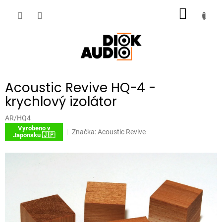
Přejít
NÁKUP
na
obsah
KOŠÍK
Acoustic Revive HQ-4 -
krychlový izolátor
AR/HQ4
Vyrobeno v
Značka:
Acoustic Revive
Japonsku 🇯🇵