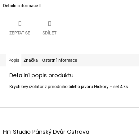
Detailní informace
ZEPTAT SE
SDÍLET
Popis
Značka
Ostatní informace
Detailní popis produktu
Krychlový izolátor z přírodního bílého javoru Hickory – set 4 ks
Z
á
p
a
Hifi Studio Pánský Dvůr Ostrava
t