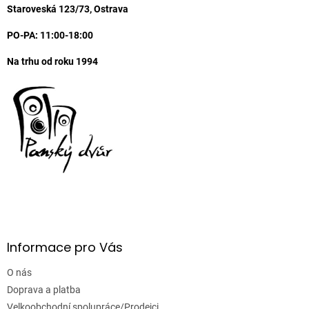
í
Staroveská 123/73, Ostrava
PO-PA: 11:00-18:00
Na trhu od roku 1994
Informace pro Vás
O nás
Doprava a platba
Velkoobchodní spolupráce/Prodejci