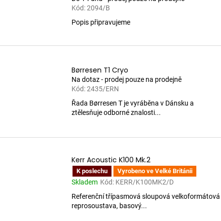
Kód:
2094/B
Popis připravujeme
Børresen T1 Cryo
Na dotaz - prodej pouze na prodejně
Kód:
2435/ERN
Řada Børresen T je vyráběna v Dánsku a
ztělesňuje odborné znalosti...
Kerr Acoustic K100 Mk.2
K poslechu
Vyrobeno ve Velké Británii
Skladem
Kód:
KERR/K100MK2/D
Referenční třípasmová sloupová velkoformátová
reprosoustava, basový...