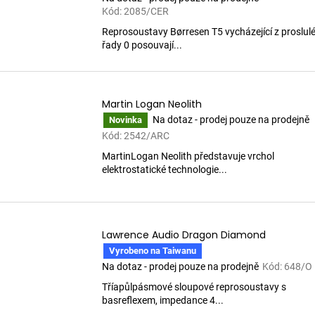
Kód:
2085/CER
Reprosoustavy Børresen T5 vycházející z proslul
řady 0 posouvají...
Martin Logan Neolith
Na dotaz - prodej pouze na prodejně
Novinka
Kód:
2542/ARC
MartinLogan Neolith představuje vrchol
elektrostatické technologie...
Lawrence Audio Dragon Diamond
Vyrobeno na Taiwanu
Na dotaz - prodej pouze na prodejně
Kód:
648/O
Tříapůlpásmové sloupové reprosoustavy s
basreflexem, impedance 4...