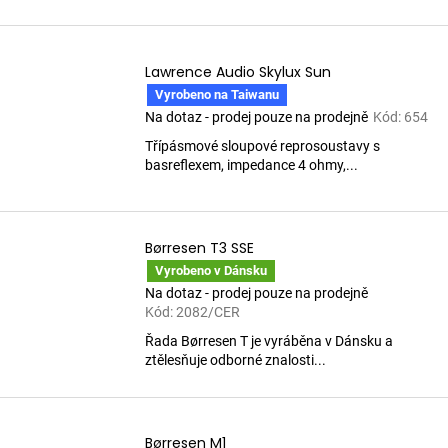
Lawrence Audio Skylux Sun
Vyrobeno na Taiwanu
Na dotaz - prodej pouze na prodejně
Kód:
654
Třípásmové sloupové reprosoustavy s
basreflexem, impedance 4 ohmy,...
Børresen T3 SSE
Vyrobeno v Dánsku
Na dotaz - prodej pouze na prodejně
Kód:
2082/CER
Řada Børresen T je vyráběna v Dánsku a
ztělesňuje odborné znalosti...
Børresen M1