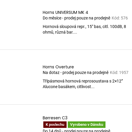
Horns UNIVERSUM MK 4
Do měsíce - prodej pouze na prodejně
Kód:
576
Hornová sloupová repr., 15" bas, citl. 100dB, 8
ohmů, různá bar....
Horns Overture
Na dotaz - prodej pouze na prodejně
Kód:
1957
Třípásmová hornová reprosoustava s 2×12”
Alucone basákem, citlivost...
Børresen C3
K poslechu
Vyrobeno v Dánsku
Do 14 dnů - prodej pouze na prodejně