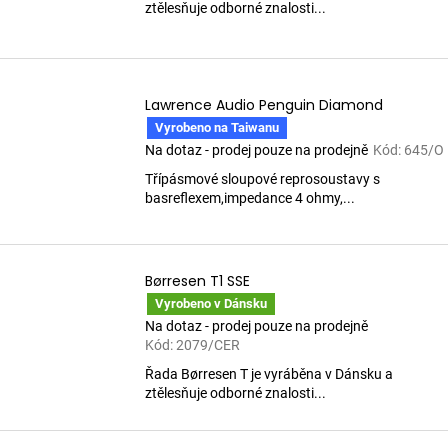
ztělesňuje odborné znalosti...
Lawrence Audio Penguin Diamond
Vyrobeno na Taiwanu
Na dotaz - prodej pouze na prodejně
Kód:
645/O
Třípásmové sloupové reprosoustavy s
basreflexem,impedance 4 ohmy,...
Børresen T1 SSE
Vyrobeno v Dánsku
Na dotaz - prodej pouze na prodejně
Kód:
2079/CER
Řada Børresen T je vyráběna v Dánsku a
ztělesňuje odborné znalosti...