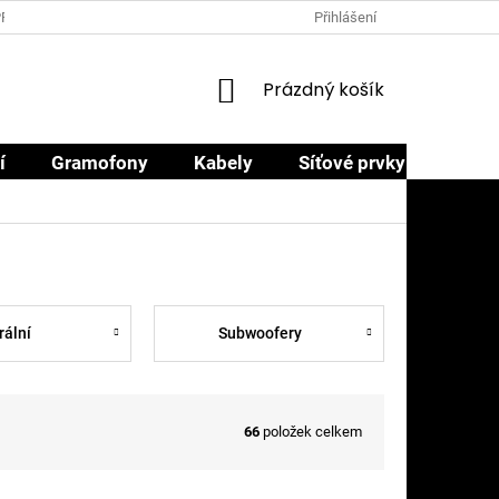
PRODEJCI
PROČ NAKOUPIT U NÁS
OBCHODNÍ PODMÍNKY
Přihlášení
NÁKUPNÍ
Prázdný košík
KOŠÍK
í
Gramofony
Kabely
Síťové prvky
Sluch
rální
Subwoofery
66
položek celkem