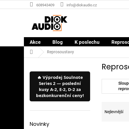
Přejít
608943409
info@diokaudio.cz
na
obsah
Akce
Blog
K poslechu
Repros
Domů
Reprosoustavy
P
Repros
o
s
🔥 Výprodej Soulnote
t
Series 2 — poslední
Sloup
r
kusy A-2, E-2, D-2 za
repro
a
bezkonkurenční ceny!
n
Ř
n
a
í
Nejlevnější
z
p
e
a
Novinky