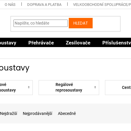
O NÁS
DOPRAVA A PLATBA
VELKOOBCHODNÍ SPOLUPRÁCE/
HLEDAT
oustavy
Přehrávače
Zesilovače
Příslušenstv
oustavy
ové
Regálové
Cent
soustavy
reprosoustavy
Nejdražší
Nejprodávanější
Abecedně