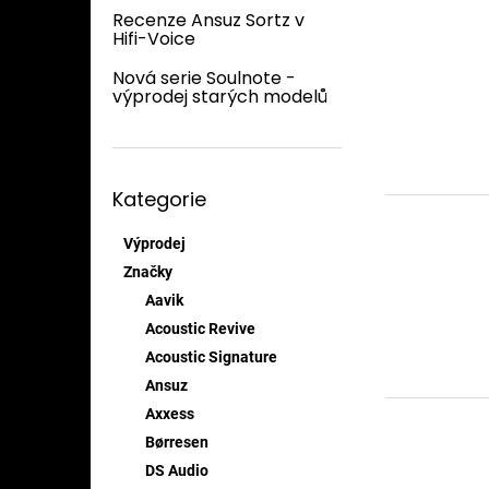
V
n
n
Recenze Ansuz Sortz v
ý
í
e
Hifi-Voice
p
p
l
i
r
Nová serie Soulnote -
s
výprodej starých modelů
o
p
d
r
u
o
k
Přeskočit
d
t
Kategorie
kategorie
u
ů
k
Výprodej
t
Značky
ů
Aavik
Acoustic Revive
Acoustic Signature
Ansuz
Axxess
Børresen
DS Audio