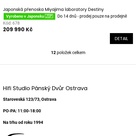
Japonská přenoska Miyajima laboratory Destiny
Do 14 dnů - prodej pouze na prodejně
Vyrobeno v Japonsku 🇯🇵
Kód:
678
209 990 Kč
DETAIL
12
položek celkem
O
v
l
Z
á
á
d
p
a
a
Hifi Studio Pánský Dvůr Ostrava
c
t
í
í
Staroveská 123/73, Ostrava
p
r
PO-PA: 11:00-18:00
v
k
Na trhu od roku 1994
y
v
ý