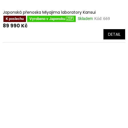
Japonská přenoska Miyajima laboratory Kansui
Skladem
Kód:
669
K poslechu
Vyrobeno v Japonsku 🇯🇵
89 990 Kč
DETAIL