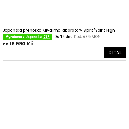
Japonská přenoska Miyajima laboratory Spirit/Spirit High
Do 14 dnů
Kód:
684/MON
Vyrobeno v Japonsku 🇯🇵
19 990 Kč
od
DETAIL