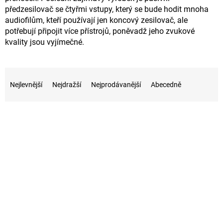
předzesilovač se čtyřmi vstupy, který se bude hodit mnoha
audiofilům, kteří používají jen koncový zesilovač, ale
potřebují připojit více přístrojů, poněvadž jeho zvukové
kvality jsou vyjímečné.
Ř
a
Nejlevnější
Nejdražší
Nejprodávanější
Abecedně
z
e
V
n
ý
í
p
p
i
r
s
o
p
d
r
u
o
k
d
t
u
ů