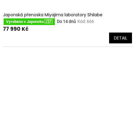
Japonská přenoska Miyajima laboratory Shilabe
Do 14 dnů
Kód:
666
Vyrobeno v Japonsku 🇯🇵
77 990 Kč
DETAIL