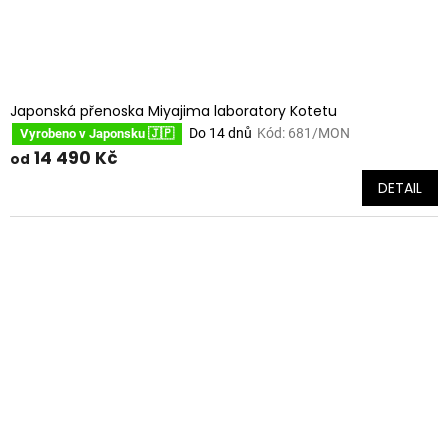
k
t
ů
Japonská přenoska Miyajima laboratory Kotetu
Do 14 dnů
Kód:
681/MON
Vyrobeno v Japonsku 🇯🇵
14 490 Kč
od
DETAIL