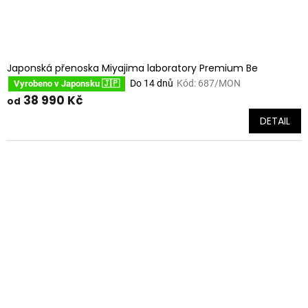
Japonská přenoska Miyajima laboratory Premium Be
Do 14 dnů
Kód:
687/MON
Vyrobeno v Japonsku 🇯🇵
38 990 Kč
od
DETAIL