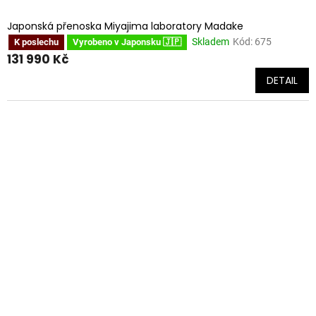
Japonská přenoska Miyajima laboratory Madake
Skladem
Kód:
675
K poslechu
Vyrobeno v Japonsku 🇯🇵
131 990 Kč
DETAIL