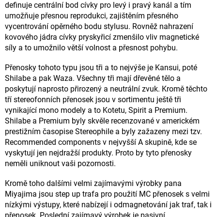
definuje centrální bod cívky pro levý i pravý kanál a tím
umožňuje přesnou reprodukci, zajištěním přesného
vycentrování opěrného bodu stylusu. Rovněž nahrazení
kovového jádra cívky pryskyřicí zmenšilo vliv magnetické
síly a to umožnilo větší volnost a přesnost pohybu.
Přenosky tohoto typu jsou tři a to nejvýše je Kansui, poté
Shilabe a pak Waza. Všechny tři mají dřevěné tělo a
poskytují naprosto přirozený a neutrální zvuk. Kromě těchto
tří stereofonních přenosek jsou v sortimentu ještě tři
vynikající mono modely a to Kotetu, Spirit a Premium.
Shilabe a Premium byly skvěle recenzované v americkém
prestižním časopise Stereophile a byly zažazeny mezi tzv.
Recommended components v nejvyšší A skupině, kde se
vyskytují jen nejdražší produkty. Proto by tyto přenosky
neměli uniknout vaši pozornosti.
Kromě toho dalšími velmi zajímavými výrobky pana
Miyajima jsou step up trafa pro použití MC přenosek s velmi
nízkými výstupy, které nabízejí i odmagnetování jak traf, tak i
přenosek. Poslední zajímavý výrobek je pasivní