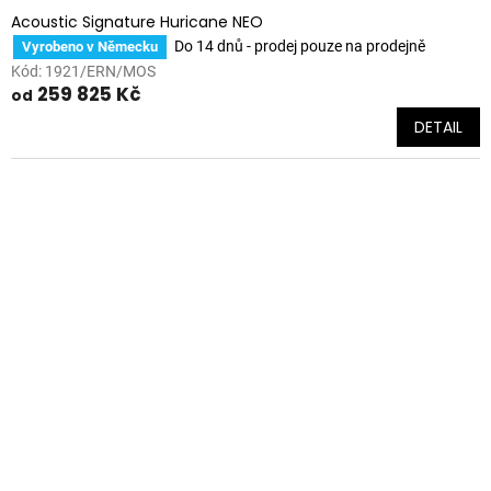
Acoustic Signature Huricane NEO
Do 14 dnů - prodej pouze na prodejně
Vyrobeno v Německu
Kód:
1921/ERN/MOS
259 825 Kč
od
DETAIL