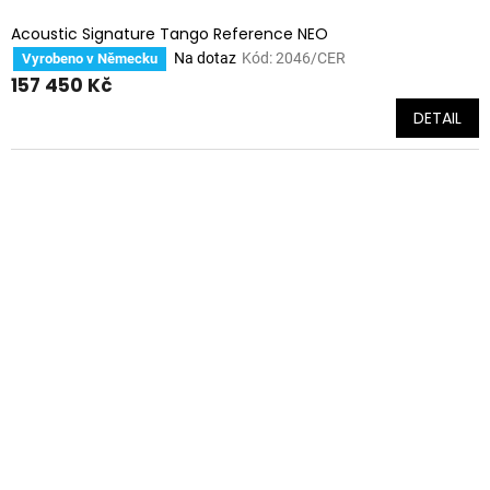
Acoustic Signature Tango Reference NEO
Na dotaz
Kód:
2046/CER
Vyrobeno v Německu
157 450 Kč
DETAIL