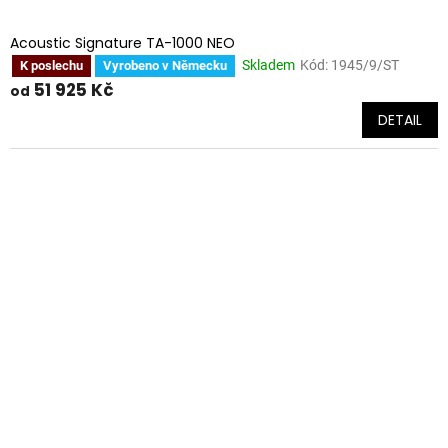
Acoustic Signature TA-1000 NEO
Skladem
Kód:
1945/9/ST
K poslechu
Vyrobeno v Německu
51 925 Kč
od
DETAIL