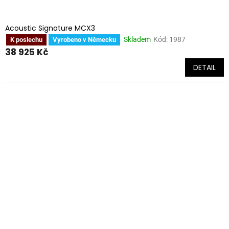
Acoustic Signature MCX3
Skladem
Kód:
1987
K poslechu
Vyrobeno v Německu
38 925 Kč
DETAIL