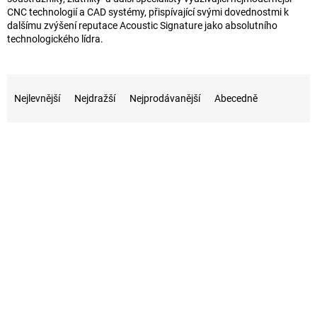
CNC technologií a CAD systémy, přispívající svými dovednostmi k
dalšímu zvýšení reputace Acoustic Signature jako absolutního
technologického lídra.
Ř
a
Nejlevnější
Nejdražší
Nejprodávanější
Abecedně
z
e
V
n
ý
í
p
p
i
r
s
o
p
d
r
u
o
k
d
t
u
ů
k
t