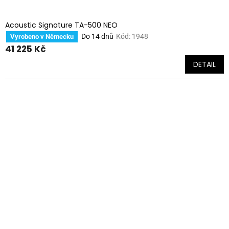
Acoustic Signature TA-500 NEO
Do 14 dnů
Kód:
1948
Vyrobeno v Německu
41 225 Kč
DETAIL