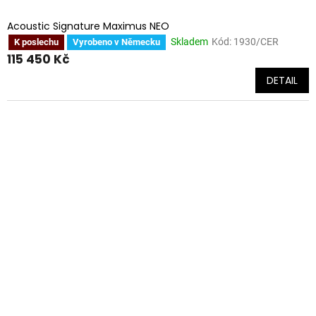
Acoustic Signature Maximus NEO
Skladem
Kód:
1930/CER
K poslechu
Vyrobeno v Německu
115 450 Kč
DETAIL