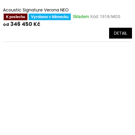
Acoustic Signature Verona NEO
Skladem
Kód:
1918/MOS
K poslechu
Vyrobeno v Německu
346 450 Kč
od
DETAIL