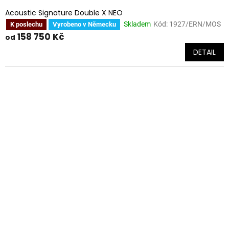
Acoustic Signature Double X NEO
Skladem
Kód:
1927/ERN/MOS
K poslechu
Vyrobeno v Německu
158 750 Kč
od
DETAIL