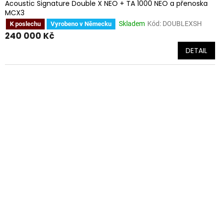
Acoustic Signature Double X NEO + TA 1000 NEO a přenoska
MCX3
Skladem
Kód:
DOUBLEXSH
K poslechu
Vyrobeno v Německu
240 000 Kč
DETAIL