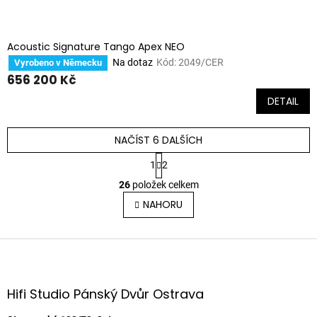
Acoustic Signature Tango Apex NEO
Na dotaz
Kód:
2049/CER
Vyrobeno v Německu
656 200 Kč
DETAIL
NAČÍST 6 DALŠÍCH
S
1
2
t
O
r
26
položek celkem
v
á
l
NAHORU
n
á
k
o
d
v
Z
a
á
c
á
n
í
p
í
p
a
Hifi Studio Pánský Dvůr Ostrava
r
t
v