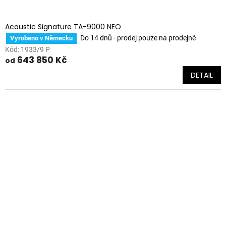
Acoustic Signature TA-9000 NEO
Do 14 dnů - prodej pouze na prodejně
Vyrobeno v Německu
Kód:
1933/9 P
643 850 Kč
od
DETAIL