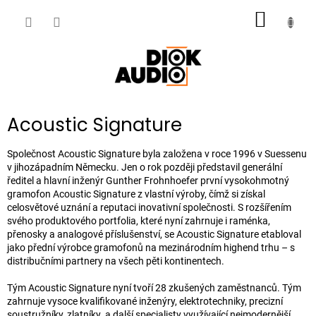
Přejít
NÁKUP
na
obsah
KOŠÍK
Acoustic Signature
Společnost Acoustic Signature byla založena v roce 1996 v Suessenu
v jihozápadním Německu. Jen o rok později představil generální
ředitel a hlavní inženýr Gunther Frohnhoefer první vysokohmotný
gramofon Acoustic Signature z vlastní výroby, čímž si získal
celosvětové uznání a reputaci inovativní společnosti. S rozšířením
svého produktového portfolia, které nyní zahrnuje i raménka,
přenosky a analogové příslušenství, se Acoustic Signature etabloval
jako přední výrobce gramofonů na mezinárodním highend trhu – s
distribučními partnery na všech pěti kontinentech.
Tým Acoustic Signature nyní tvoří 28 zkušených zaměstnanců. Tým
zahrnuje vysoce kvalifikované inženýry, elektrotechniky, precizní
soustružníky, zlatníky a další specialisty využívající nejmodernější