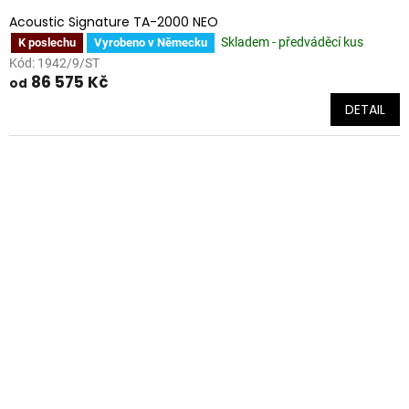
Acoustic Signature TA-2000 NEO
Skladem - předváděcí kus
K poslechu
Vyrobeno v Německu
Kód:
1942/9/ST
86 575 Kč
od
DETAIL