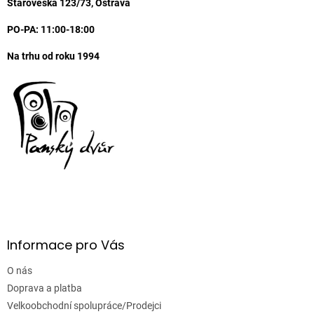
í
Staroveská 123/73, Ostrava
k
y
PO-PA: 11:00-18:00
v
ý
Na trhu od roku 1994
p
i
s
u
Informace pro Vás
O nás
Doprava a platba
Velkoobchodní spolupráce/Prodejci