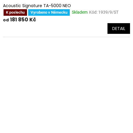
Acoustic Signature TA-5000 NEO
Skladem
Kód:
1939/9/ST
K poslechu
Vyrobeno v Německu
181 850 Kč
od
DETAIL