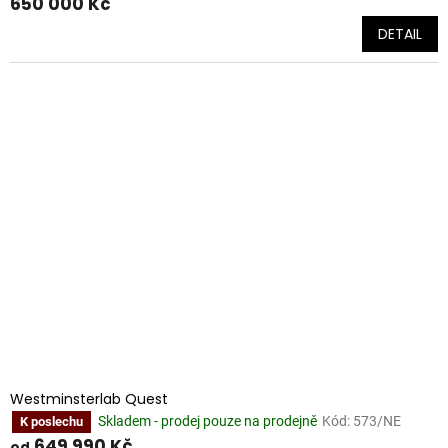
650 000 Kč
DETAIL
Westminsterlab Quest
Skladem - prodej pouze na prodejně
Kód:
573/NE
K poslechu
649 990 Kč
od