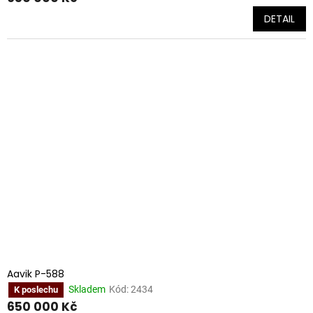
DETAIL
Aavik P-588
Skladem
Kód:
2434
K poslechu
650 000 Kč