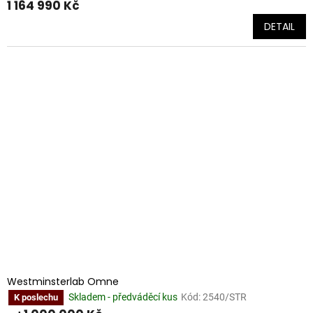
1 164 990 Kč
DETAIL
Westminsterlab Omne
Skladem - předváděcí kus
Kód:
2540/STR
K poslechu