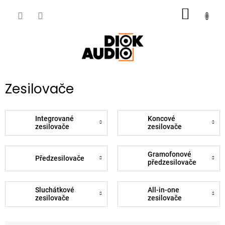
Přejít
NÁKUP
na
obsah
KOŠÍK
Zesilovače
Integrované
Koncové
zesilovače
zesilovače
Gramofonové
Předzesilovače
předzesilovače
Sluchátkové
All-in-one
zesilovače
zesilovače