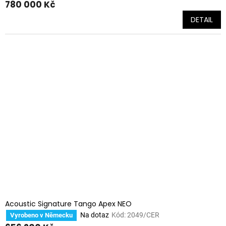
780 000 Kč
DETAIL
Acoustic Signature Tango Apex NEO
Na dotaz
Kód:
2049/CER
Vyrobeno v Německu