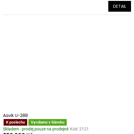
DETAIL
Aavik U-288
K poslechu
Vyrobeno v Dánsku
Skladem - prodej pouze na prodejně
Kód:
2121