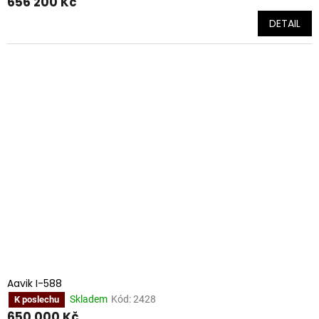
656 200 Kč
DETAIL
Aavik I-588
Skladem
Kód:
2428
K poslechu
650 000 Kč