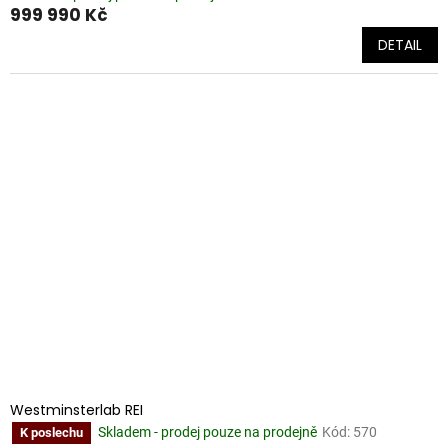
999 990 Kč
DETAIL
Westminsterlab REI
Skladem - prodej pouze na prodejně
Kód:
570
K poslechu