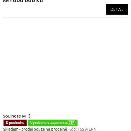
1 000 000 Kč
od
DETAIL
Soulnote M-3
K poslechu
Vyrobeno v Japonsku 🇯🇵
Skladem - prodej pouze na prodejně
Kód:
1629/ERN