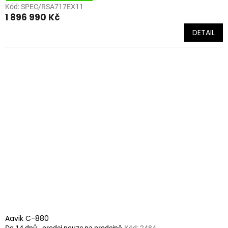
Kód:
SPEC/RSA717EX11
1 896 990 Kč
DETAIL
Aavik C-880
Do 14 dnů - prodej pouze na prodejně
Kód:
2484