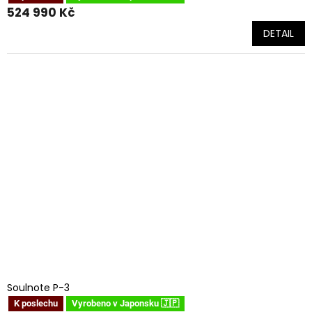
524 990 Kč
DETAIL
Soulnote P-3
K poslechu
Vyrobeno v Japonsku 🇯🇵