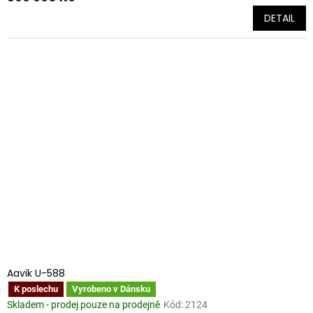
DETAIL
Aavik U-588
K poslechu
Vyrobeno v Dánsku
Skladem - prodej pouze na prodejně
Kód:
2124