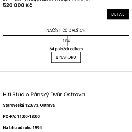
520 000 Kč
DETAIL
NAČÍST 20 DALŠÍCH
S
1
4
t
O
r
64
položek celkem
v
á
l
NAHORU
n
á
k
o
d
v
Z
a
á
c
á
n
í
p
í
p
a
Hifi Studio Pánský Dvůr Ostrava
r
t
v
í
Staroveská 123/73, Ostrava
k
y
PO-PA: 11:00-18:00
v
ý
Na trhu od roku 1994
p