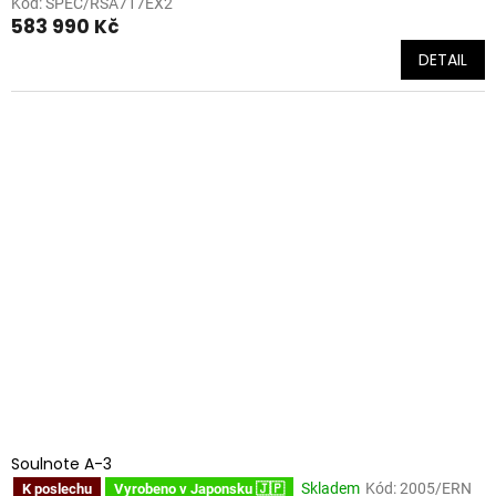
Kód:
SPEC/RSA717EX2
583 990 Kč
DETAIL
Soulnote A-3
Skladem
Kód:
2005/ERN
K poslechu
Vyrobeno v Japonsku 🇯🇵