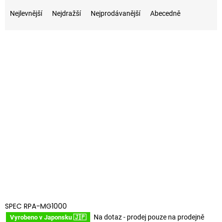
Ř
a
Nejlevnější
Nejdražší
Nejprodávanější
Abecedně
z
e
V
n
ý
í
p
p
i
r
s
o
p
d
r
u
o
k
d
t
u
ů
k
t
ů
SPEC RPA-MG1000
Na dotaz - prodej pouze na prodejně
Vyrobeno v Japonsku 🇯🇵