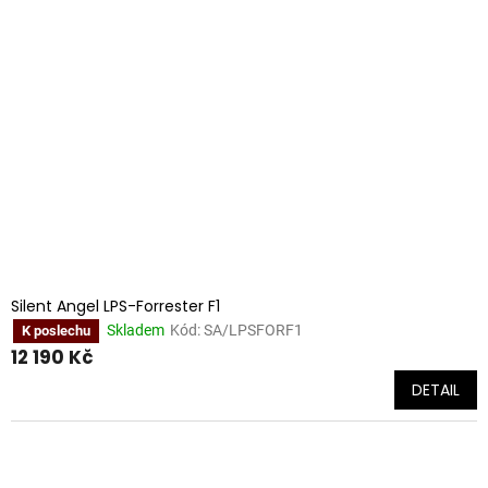
Silent Angel LPS-Forrester F1
Skladem
Kód:
SA/LPSFORF1
K poslechu
12 190 Kč
DETAIL