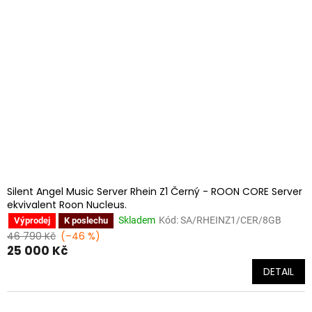
Silent Angel Music Server Rhein Z1 Černý - ROON CORE Server
ekvivalent Roon Nucleus.
Skladem
Kód:
SA/RHEINZ1/CER/8GB
Výprodej
K poslechu
46 790 Kč
(–46 %)
25 000 Kč
DETAIL