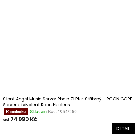
Silent Angel Music Server Rhein Z1 Plus Stříbrný - ROON CORE
Server ekvivalent Roon Nucleus.
Skladem
Kód:
1954/250
K poslechu
74 990 Kč
od
DETAIL