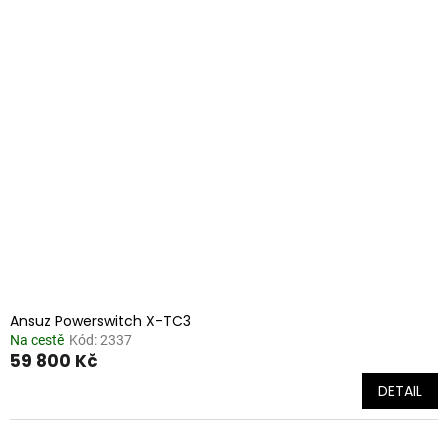
Ansuz Powerswitch X-TC3
Na cestě
Kód:
2337
59 800 Kč
DETAIL