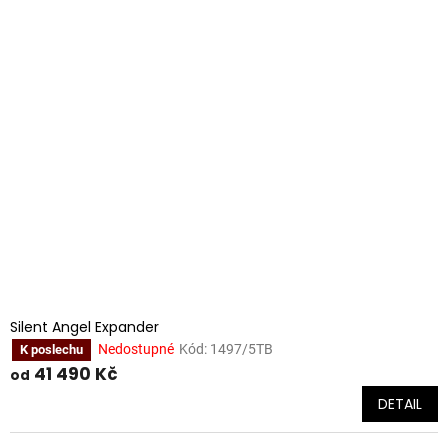
Silent Angel Expander
Nedostupné
Kód:
1497/5TB
K poslechu
41 490 Kč
od
DETAIL