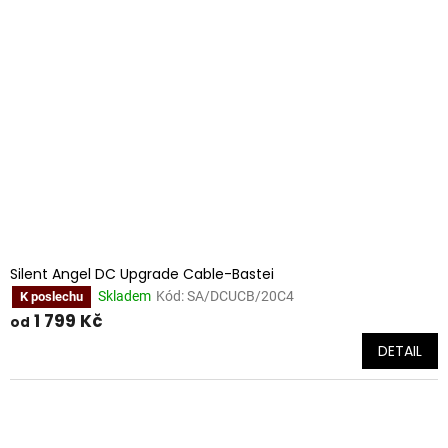
i
r
s
o
p
d
r
u
o
k
d
t
u
ů
k
t
ů
Silent Angel DC Upgrade Cable-Bastei
Skladem
Kód:
SA/DCUCB/20C4
K poslechu
1 799 Kč
od
DETAIL