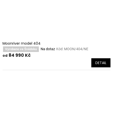
Moonriver model 404
Na dotaz
Kód:
MOON/404/NE
Vyrobeno ve Švédsku
84 990 Kč
od
DETAIL