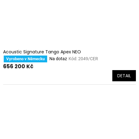
Acoustic Signature Tango Apex NEO
Na dotaz
Kód:
2049/CER
Vyrobeno v Německu
656 200 Kč
DETAIL