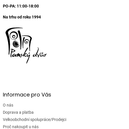
r
PO-PA: 11:00-18:00
v
k
Na trhu od roku 1994
y
v
ý
p
i
s
u
Informace pro Vás
O nás
Doprava a platba
Velkoobchodní spolupráce/Prodejci
Proč nakoupit u nás