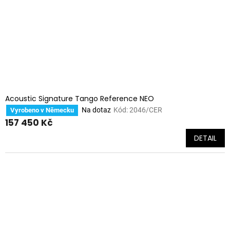
Acoustic Signature Tango Reference NEO
Na dotaz
Kód:
2046/CER
Vyrobeno v Německu
157 450 Kč
DETAIL