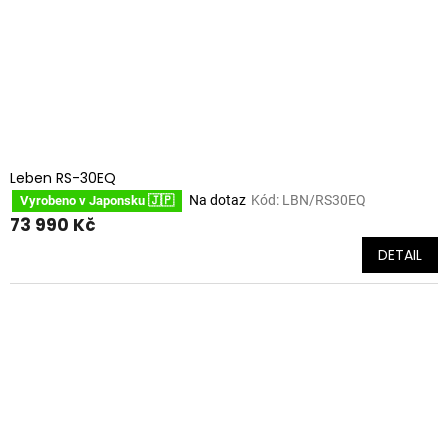
Leben RS-30EQ
Na dotaz
Kód:
LBN/RS30EQ
Vyrobeno v Japonsku 🇯🇵
73 990 Kč
DETAIL