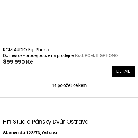
RCM AUDIO Big Phono
Do měsíce - prodej pouze na prodejně
Kód:
RCM/BIGPHONO
899 990 Kč
DETAIL
14
položek celkem
O
v
l
Z
á
á
d
p
a
a
Hifi Studio Pánský Dvůr Ostrava
c
t
í
í
Staroveská 123/73, Ostrava
p