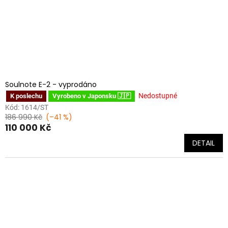
Soulnote E-2 - vyprodáno
Nedostupné
K poslechu
Vyrobeno v Japonsku 🇯🇵
Kód:
1614/ST
186 990 Kč
(–41 %)
110 000 Kč
DETAIL