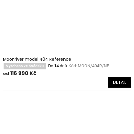
Moonriver model 404 Reference
Do 14 dnů
Kód:
MOON/404R/NE
Vyrobeno ve Švédsku
116 990 Kč
od
DETAIL