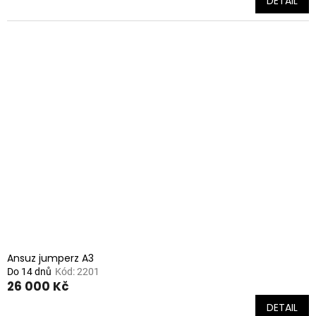
DETAIL
Ansuz jumperz A3
Do 14 dnů
Kód:
2201
26 000 Kč
DETAIL