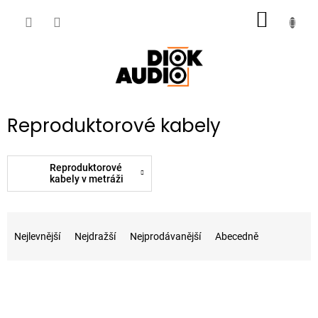
Přejít
NÁKUP
na
obsah
KOŠÍK
Reproduktorové kabely
Reproduktorové
kabely v metráži
Ř
a
Nejlevnější
Nejdražší
Nejprodávanější
Abecedně
z
e
V
n
ý
í
p
p