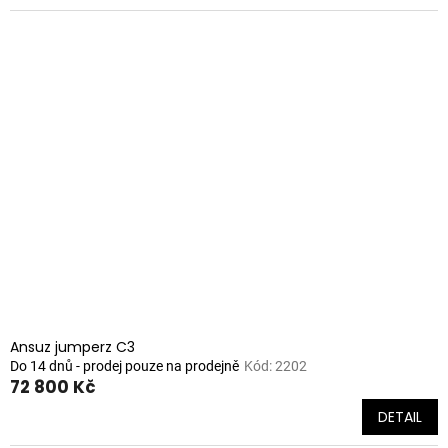
Ansuz jumperz C3
Do 14 dnů - prodej pouze na prodejně
Kód:
2202
72 800 Kč
DETAIL