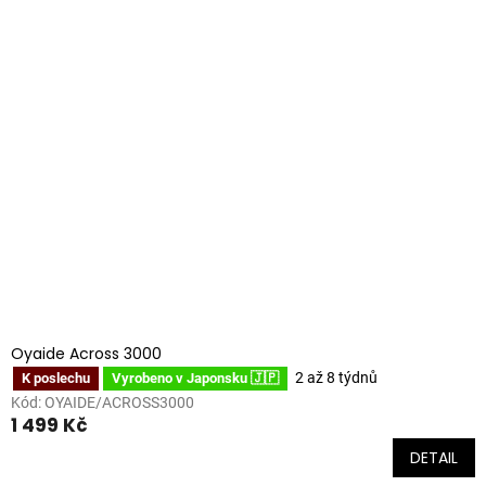
Oyaide Across 3000
2 až 8 týdnů
K poslechu
Vyrobeno v Japonsku 🇯🇵
Kód:
OYAIDE/ACROSS3000
1 499 Kč
DETAIL