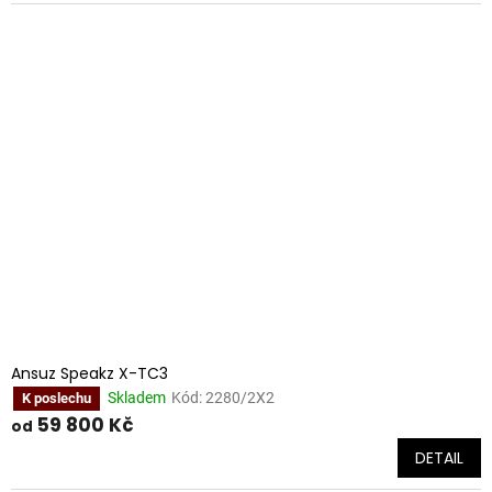
Ansuz Speakz X-TC3
Skladem
Kód:
2280/2X2
K poslechu
59 800 Kč
od
DETAIL