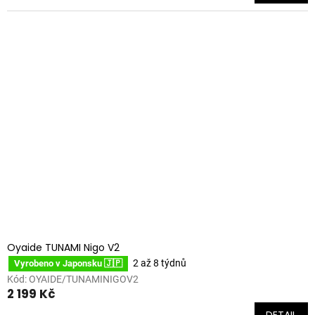
Oyaide TUNAMI Nigo V2
2 až 8 týdnů
Vyrobeno v Japonsku 🇯🇵
Kód:
OYAIDE/TUNAMINIGOV2
2 199 Kč
DETAIL