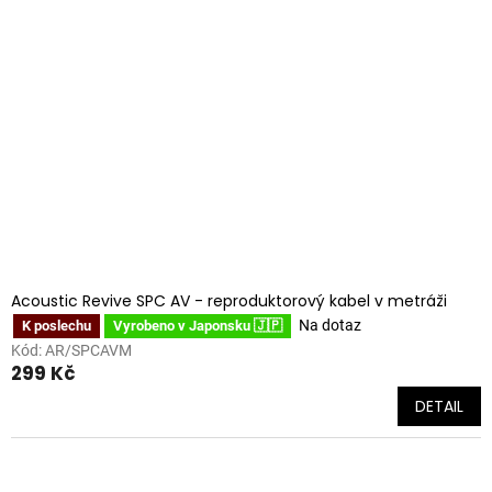
i
r
s
o
p
d
r
u
o
k
d
t
u
ů
k
t
ů
Acoustic Revive SPC AV - reproduktorový kabel v metráži
Na dotaz
K poslechu
Vyrobeno v Japonsku 🇯🇵
Kód:
AR/SPCAVM
299 Kč
DETAIL