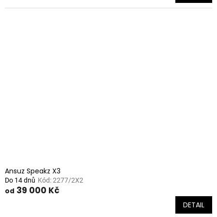
Ansuz Speakz X3
Do 14 dnů
Kód:
2277/2X2
39 000 Kč
od
DETAIL