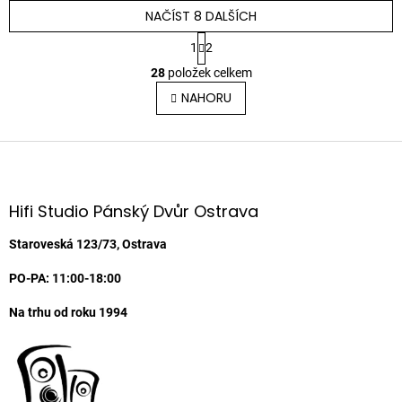
NAČÍST 8 DALŠÍCH
S
1
2
t
O
r
28
položek celkem
v
á
l
NAHORU
n
á
k
o
d
v
Z
a
á
c
á
n
í
p
í
p
a
Hifi Studio Pánský Dvůr Ostrava
r
t
v
í
Staroveská 123/73, Ostrava
k
y
PO-PA: 11:00-18:00
v
ý
Na trhu od roku 1994
p
i
s
u