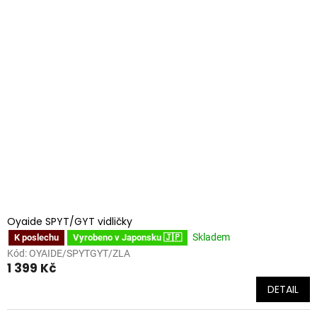
Oyaide SPYT/GYT vidličky
Skladem
K poslechu
Vyrobeno v Japonsku 🇯🇵
Kód:
OYAIDE/SPYTGYT/ZLA
1 399 Kč
DETAIL