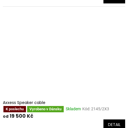
Axxess Speaker cable
Skladem
Kód:
2145/2X3
K poslechu
Vyrobeno v Dánsku
19 500 Kč
od
DETAIL