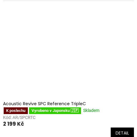
Acoustic Revive SPC Reference TripleC
Skladem
K poslechu
Vyrobeno v Japonsku 🇯🇵
Kód:
AR/SPCRTC
2 199 Kč
DETAIL