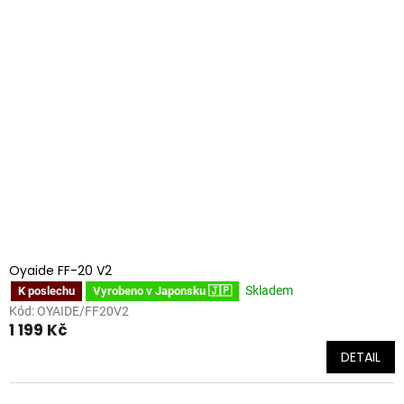
Oyaide FF-20 V2
Skladem
K poslechu
Vyrobeno v Japonsku 🇯🇵
Kód:
OYAIDE/FF20V2
1 199 Kč
DETAIL