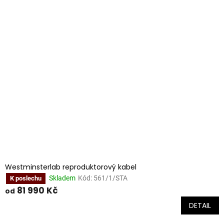
Westminsterlab reproduktorový kabel
Skladem
Kód:
561/1/STA
K poslechu
81 990 Kč
od
DETAIL