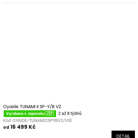
Oyaide TUNAMI II SP-Y/B V2
2 až 8 týdnů
Vyrobeno v Japonsku 🇯🇵
Kód:
OYAIDE/TUNAMI2SPYBV2/VID
16 499 Kč
od
DETAIL