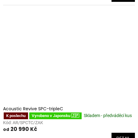
Acoustic Revive SPC-tripleC
Skladem - předváděcí kus
K poslechu
Vyrobeno v Japonsku 🇯🇵
Kód:
AR/SPCTC/ZAK
20 990 Kč
od