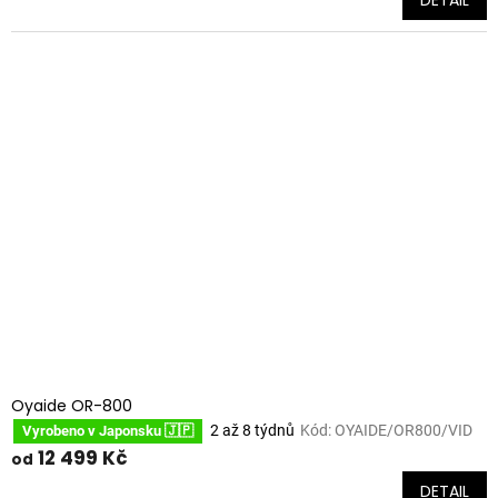
Oyaide OR-800
2 až 8 týdnů
Kód:
OYAIDE/OR800/VID
Vyrobeno v Japonsku 🇯🇵
12 499 Kč
od
DETAIL