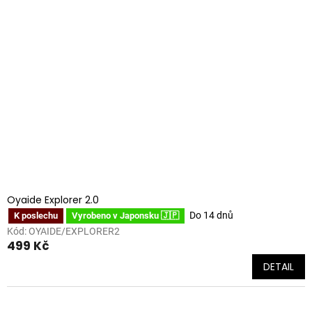
Oyaide Explorer 2.0
Do 14 dnů
K poslechu
Vyrobeno v Japonsku 🇯🇵
Kód:
OYAIDE/EXPLORER2
499 Kč
DETAIL