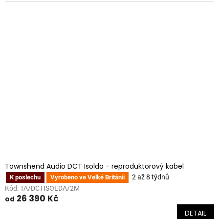
Townshend Audio DCT Isolda - reproduktorový kabel
2 až 8 týdnů
K poslechu
Vyrobeno ve Velké Británii
Kód:
TA/DCTISOLDA/2M
26 390 Kč
od
DETAIL