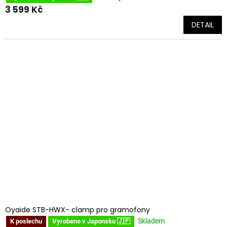
3 599 Kč
DETAIL
Oyaide STB-HWX- clamp pro gramofony
Skladem
K poslechu
Vyrobeno v Japonsku 🇯🇵