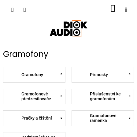
Přejít
NÁKUP
na
obsah
KOŠÍK
Gramofony
Gramofony
Přenosky
Gramofonové
Příslušenství ke
předzesilovače
gramofonům
Gramofonové
Pračky a čištění
raménka