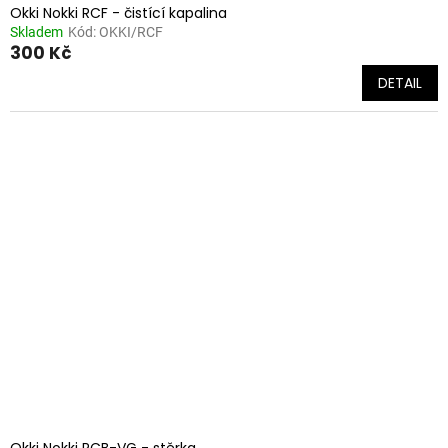
Okki Nokki RCF - čistící kapalina
Skladem
Kód:
OKKI/RCF
300 Kč
DETAIL
Okki Nokki RCB-VG - stěrka