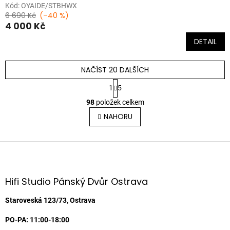
Kód:
OYAIDE/STBHWX
6 690 Kč
(–40 %)
4 000 Kč
DETAIL
NAČÍST 20 DALŠÍCH
S
1
5
t
O
r
98
položek celkem
v
á
l
NAHORU
n
á
k
o
d
v
Z
a
á
c
á
n
í
p
í
p
a
Hifi Studio Pánský Dvůr Ostrava
r
t
v
í
Staroveská 123/73, Ostrava
k
y
PO-PA: 11:00-18:00
v