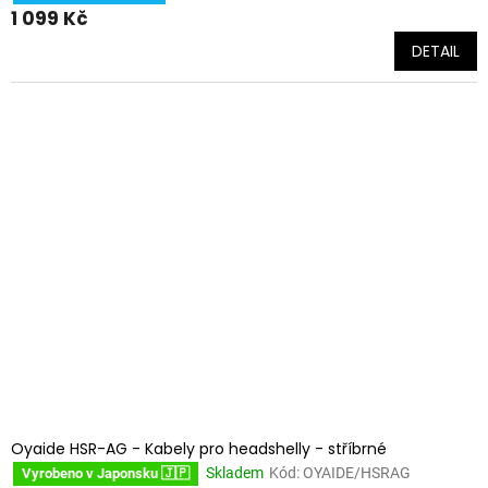
1 099 Kč
DETAIL
Oyaide HSR-AG - Kabely pro headshelly - stříbrné
Skladem
Kód:
OYAIDE/HSRAG
Vyrobeno v Japonsku 🇯🇵