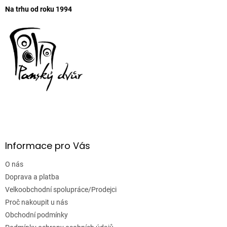
ý
Na trhu od roku 1994
p
i
s
u
Informace pro Vás
O nás
Doprava a platba
Velkoobchodní spolupráce/Prodejci
Proč nakoupit u nás
Obchodní podmínky