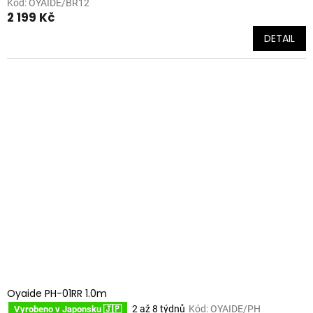
Kód:
OYAIDE/BR12
2 199 Kč
DETAIL
Oyaide PH-01RR 1.0m
2 až 8 týdnů
Kód:
OYAIDE/PH
Vyrobeno v Japonsku 🇯🇵