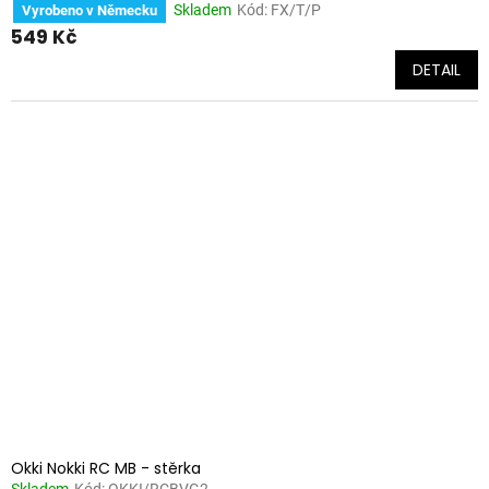
Skladem
Kód:
FX/T/P
Vyrobeno v Německu
549 Kč
DETAIL
Okki Nokki RC MB - stěrka
Skladem
Kód:
OKKI/RCBVG2