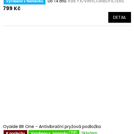
Do 14 dnů
Kód:
FX/VINYLTURBOFILTERS
Vyrobeno v Německu
799 Kč
DETAIL
Oyaide BR One - Antivibrační pryžová podložka
Skladem
K poslechu
Vyrobeno v Japonsku 🇯🇵