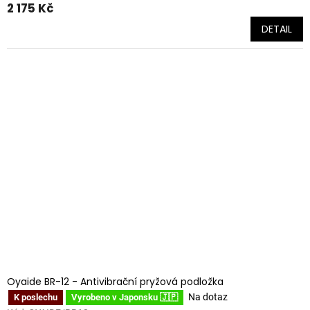
2 175 Kč
DETAIL
Oyaide BR-12 - Antivibrační pryžová podložka
Na dotaz
K poslechu
Vyrobeno v Japonsku 🇯🇵