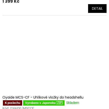
1 399 Kč
DETAIL
Oyaide MCS-CF - Uhlíkové vložky do headshellu
Skladem
K poslechu
Vyrobeno v Japonsku 🇯🇵
Kód:
OYAIDE/MSCCF