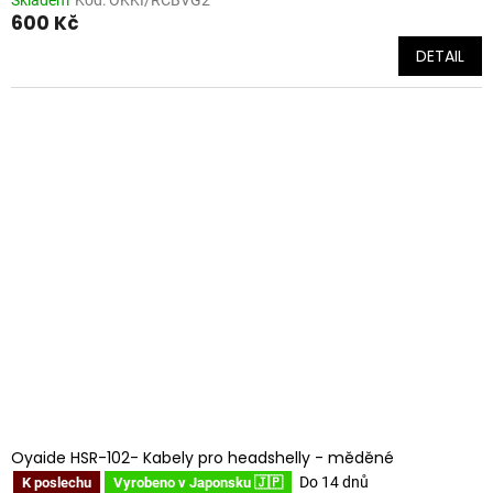
600 Kč
DETAIL
Oyaide HSR-102- Kabely pro headshelly - měděné
Do 14 dnů
K poslechu
Vyrobeno v Japonsku 🇯🇵