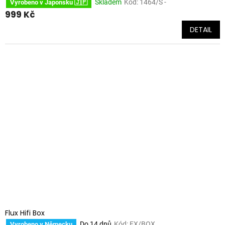
Skladem
Kód:
1464/S -
Vyrobeno v Japonsku 🇯🇵
999 Kč
DETAIL
Flux Hifi Box
Do 14 dnů
Kód:
FX/BOX
Vyrobeno v Německu