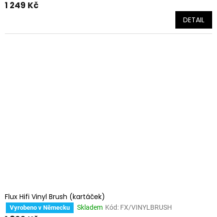
1 249 Kč
DETAIL
Flux Hifi Vinyl Brush (kartáček)
Skladem
Kód:
FX/VINYLBRUSH
Vyrobeno v Německu