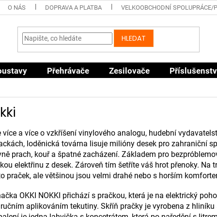
O NÁS
DOPRAVA A PLATBA
VELKOOBCHODNÍ SPOLUPRÁCE/
HLEDAT
oustavy
Přehrávače
Zesilovače
Příslušenstv
kki
e více a více o vzkříšení vinylového analogu, hudební vydavatel
ackách, loděnická továrna lisuje milióny desek pro zahraniční spo
vně prach, kouř a špatné zacházení. Základem pro bezpróblemový
ckou elektřinu z desek. Zároveň tím šetříte váš hrot přenoky. Na 
o praček, ale většinou jsou velmi drahé nebo s horším komforte
čka OKKI NOKKI přichází s pračkou, která je na elektrický poh
učním aplikováním tekutiny. Skříň pračky je vyrobena z hliníku
balení je jedna lahvička s koncetrátem, která po naředění s litre