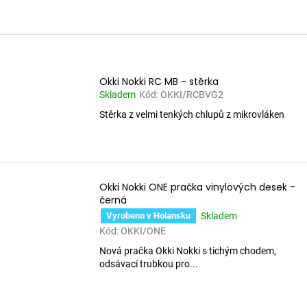
Okki Nokki RC MB - stěrka
Skladem
Kód:
OKKI/RCBVG2
Stěrka z velmi tenkých chlupů z mikrovláken
Okki Nokki ONE pračka vinylových desek -
černá
Skladem
Vyrobeno v Holansku
Kód:
OKKI/ONE
Nová pračka Okki Nokki s tichým chodem,
odsávací trubkou pro...
O