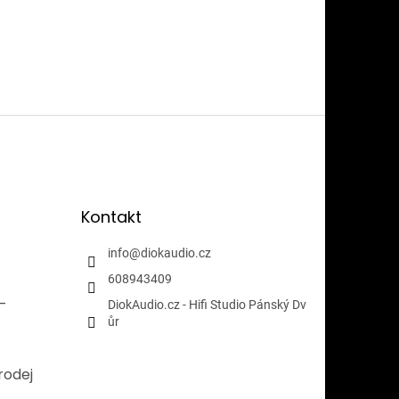
Kontakt
info
@
diokaudio.cz
608943409
i-
DiokAudio.cz - Hifi Studio Pánský Dv
ůr
rodej