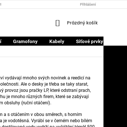
PRODEJCI
PROČ NAKOUPIT U NÁS
OBCHODNÍ PODMÍNKY
Přihlášení
NÁKUPNÍ
Prázdný košík
KOŠÍK
í
Gramofony
Kabely
Síťové prvky
Sluch
ství vydávají mnoho svých novinek a reedicí na
lečnosti. Ale o desky je třeba se taky starat,
 provoz jsou pračky LP, které odstraní prach,
trhu je mnoho různých firem, které se zabývají
m obsluhy (ruční otáčení).
on a s otáčením v obou směrech, s horním
 a je vodotěsná. Vyrábí se v černém nebo bílém
m destilované vody vydrží na vyčištění téměř 500