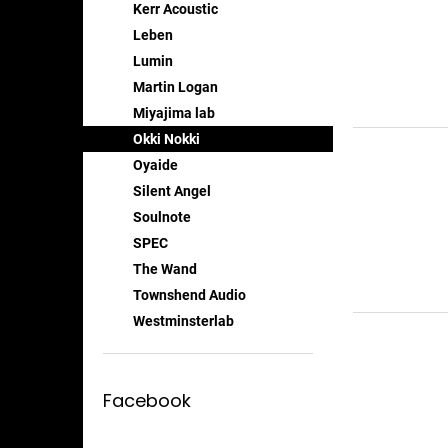
t
Kerr Acoustic
ů
Leben
Lumin
Martin Logan
Miyajima lab
Okki Nokki
Oyaide
Silent Angel
Soulnote
SPEC
The Wand
Townshend Audio
Westminsterlab
Facebook