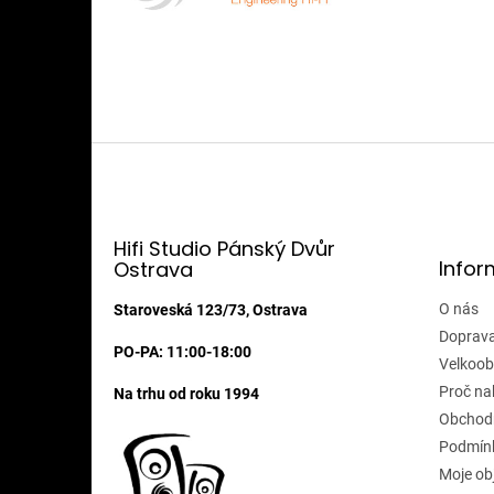
Z
á
p
a
t
Hifi Studio Pánský Dvůr
Infor
Ostrava
í
O nás
Staroveská 123/73, Ostrava
Doprava
PO-PA: 11:00-18:00
Velkoob
Proč na
Na trhu od roku 1994
Obchod
Podmínk
Moje ob