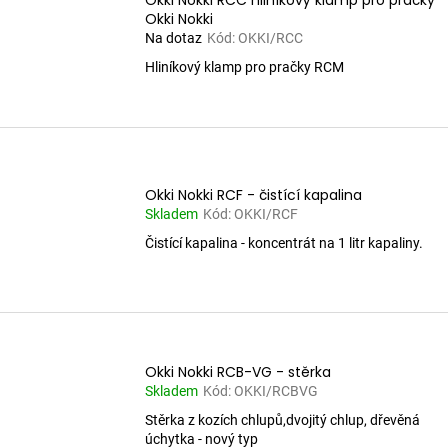
Okki Nokki RCC hliníkový klamp pro pračky
Okki Nokki
Na dotaz
Kód:
OKKI/RCC
Hliníkový klamp pro pračky RCM
Okki Nokki RCF - čistící kapalina
Skladem
Kód:
OKKI/RCF
Čistící kapalina - koncentrát na 1 litr kapaliny.
Okki Nokki RCB-VG - stěrka
Skladem
Kód:
OKKI/RCBVG
Stěrka z kozích chlupů,dvojitý chlup, dřevěná
úchytka - nový typ