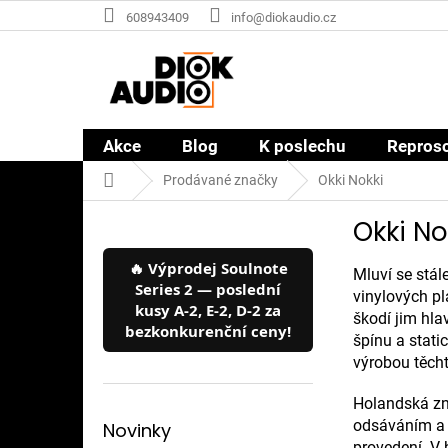
Přejít
608943409
info@diokaudio.cz
na
obsah
Akce
Blog
K poslechu
Repros
Domů
Prodávané značky
Okki Nokki
P
Okki No
o
s
🔥 Výprodej Soulnote
t
Mluví se stál
Series 2 — poslední
r
vinylových pl
kusy A-2, E-2, D-2 za
a
škodí jim hla
bezkonkurenční ceny!
n
špínu a stati
n
výrobou těcht
í
Holandská zna
p
odsáváním a r
a
Novinky
provedení. V 