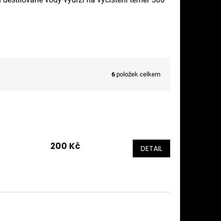
6
položek celkem
200 Kč
DETAIL