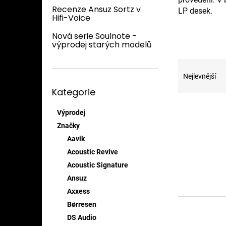
n
Recenze Ansuz Sortz v
LP desek.
e
Hifi-Voice
l
Nová serie Soulnote -
výprodej starých modelů
Ř
a
Nejlevnější
Přeskočit
z
Kategorie
kategorie
e
V
n
Výprodej
ý
í
Značky
p
p
i
r
Aavik
s
o
Acoustic Revive
p
d
Acoustic Signature
r
u
Ansuz
o
k
Axxess
d
t
Børresen
u
ů
k
DS Audio