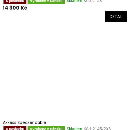
Skladem
Kód:
2148
K poslechu
Vyrobeno v Dánsku
14 300 Kč
DETAIL
Axxess Speaker cable
Skladem
Kód:
2145/2X3
K poslechu
Vyrobeno v Dánsku