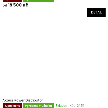
19 500 Kč
od
DETAIL
Axxess Power Distributor
Skladem
Kód:
2151
K poslechu
Vyrobeno v Dánsku