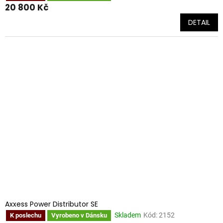
20 800 Kč
DETAIL
Axxess Power Distributor SE
Skladem
Kód:
2152
K poslechu
Vyrobeno v Dánsku