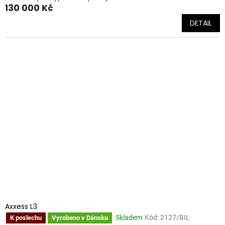
130 000 Kč
DETAIL
Axxess L3
Skladem
Kód:
2127/BIL
K poslechu
Vyrobeno v Dánsku