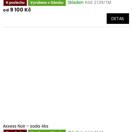
Skladem
Kód:
2139/1M
K poslechu
Vyrobeno v Dánsku
9 100 Kč
od
DETAIL
Axxess Noir - sada 4ks