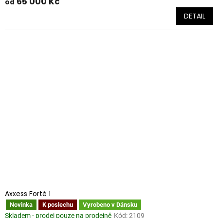
65 000 Kč
od
DETAIL
Axxess Forté 1
Novinka
K poslechu
Vyrobeno v Dánsku
Skladem - prodej pouze na prodejně
Kód:
2109