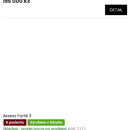
195 000 Kč
DETAIL
Axxess Forté 3
K poslechu
Vyrobeno v Dánsku
Skladem - prodej pouze na prodejně
Kód:
2111