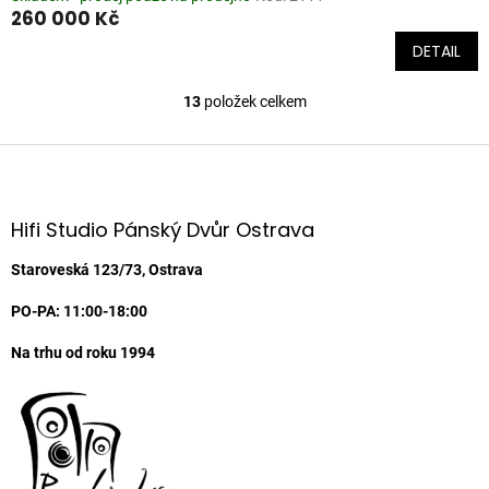
260 000 Kč
DETAIL
13
položek celkem
O
v
l
Z
á
á
d
p
a
a
Hifi Studio Pánský Dvůr Ostrava
c
t
í
í
Staroveská 123/73, Ostrava
p
r
PO-PA: 11:00-18:00
v
k
Na trhu od roku 1994
y
v
ý
p
i
s
u