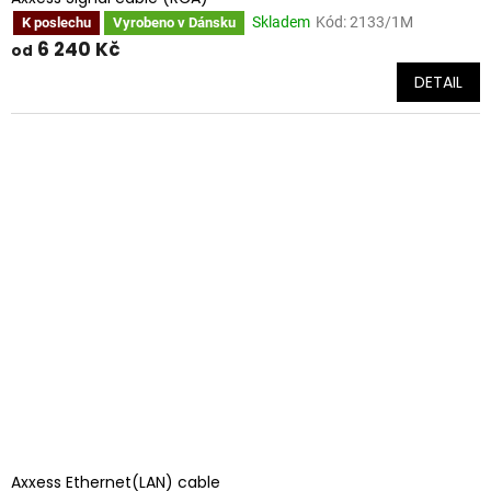
Skladem
Kód:
2133/1M
K poslechu
Vyrobeno v Dánsku
6 240 Kč
od
DETAIL
Axxess Ethernet(LAN) cable