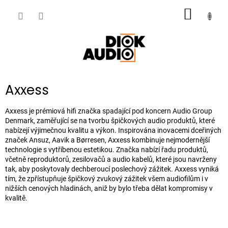
Přejít
NÁKUP
na
obsah
KOŠÍK
Axxess
Axxess je prémiová hifi značka spadající pod koncern Audio Group
Denmark, zaměřující se na tvorbu špičkových audio produktů, které
nabízejí výjimečnou kvalitu a výkon. Inspirována inovacemi dceřiných
značek Ansuz, Aavik a Børresen, Axxess kombinuje nejmodernější
technologie s vytříbenou estetikou. Značka nabízí řadu produktů,
včetně reproduktorů, zesilovačů a audio kabelů, které jsou navrženy
tak, aby poskytovaly dechberoucí poslechový zážitek. Axxess vyniká
tím, že zpřístupňuje špičkový zvukový zážitek všem audiofilům i v
nižších cenových hladinách, aniž by bylo třeba dělat kompromisy v
kvalitě.