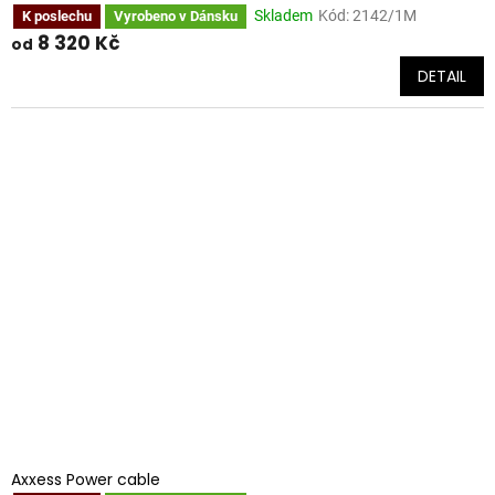
Skladem
Kód:
2142/1M
K poslechu
Vyrobeno v Dánsku
8 320 Kč
od
DETAIL
Axxess Power cable