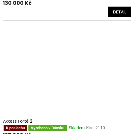
130 000 Kč
DETAIL
Axxess Forté 2
Skladem
Kód:
2110
K poslechu
Vyrobeno v Dánsku