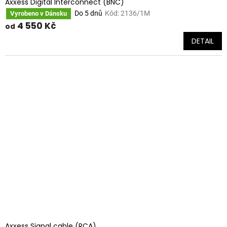
Axxess Digital Interconnect (BNC)
Do 5 dnů
Kód:
2136/1M
Vyrobeno v Dánsku
4 550 Kč
od
DETAIL
Axxess Signal cable (RCA)