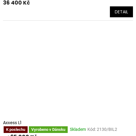
36 400 Kč
DETAIL
Axxess L1
Skladem
Kód:
2130/BIL2
K poslechu
Vyrobeno v Dánsku