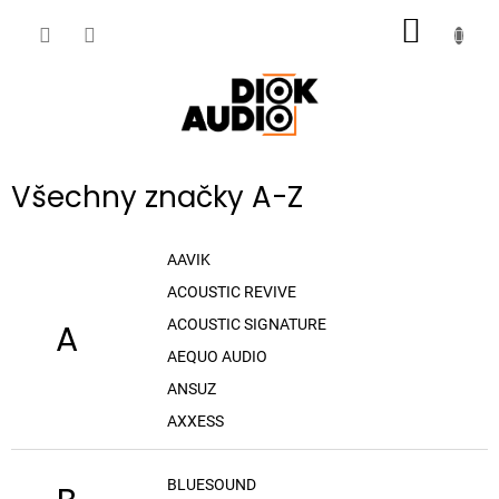
Přejít
NÁKUP
na
obsah
KOŠÍK
Všechny značky A-Z
AAVIK
ACOUSTIC REVIVE
ACOUSTIC SIGNATURE
A
AEQUO AUDIO
ANSUZ
AXXESS
BLUESOUND