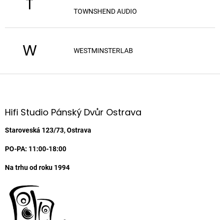
T
TOWNSHEND AUDIO
W
WESTMINSTERLAB
Z
á
p
a
Hifi Studio Pánský Dvůr Ostrava
t
í
Staroveská 123/73, Ostrava
PO-PA: 11:00-18:00
Na trhu od roku 1994