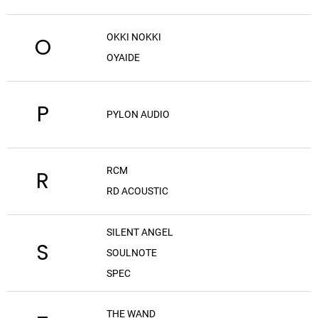
OKKI NOKKI
O
OYAIDE
P
PYLON AUDIO
RCM
R
RD ACOUSTIC
SILENT ANGEL
S
SOULNOTE
SPEC
THE WAND