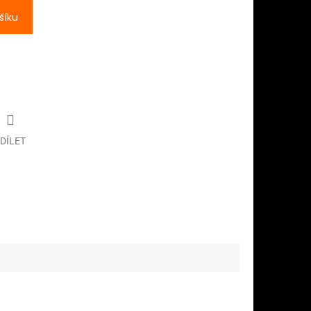
šíku
DÍLET