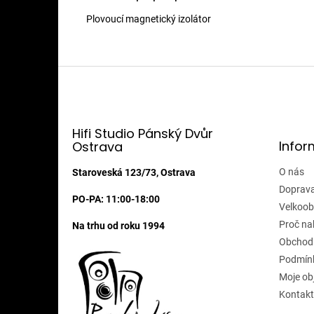
Plovoucí magnetický izolátor
Z
á
p
a
t
Hifi Studio Pánský Dvůr
Infor
Ostrava
í
O nás
Staroveská 123/73, Ostrava
Doprava
PO-PA: 11:00-18:00
Velkoob
Proč na
Na trhu od roku 1994
Obchod
Podmínk
Moje ob
Kontakt