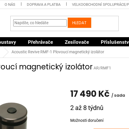
O NÁS
DOPRAVA A PLATBA
VELKOOBCHODNÍ SPOLUPRÁCE/
HLEDAT
oustavy
Přehrávače
Zesilovače
Příslušenstv
Acoustic Revive RMF-1 Plovoucí magnetický izolátor
voucí magnetický izolátor
AR/RMF1
17 490 Kč
/ sada
Měrná
2 až 8 týdnů
cena:
Možnosti doručení