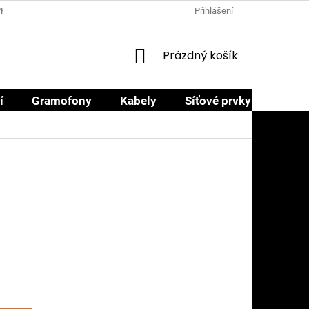
PRODEJCI
PROČ NAKOUPIT U NÁS
OBCHODNÍ PODMÍNKY
Přihlášení
NÁKUPNÍ
Prázdný košík
KOŠÍK
í
Gramofony
Kabely
Síťové prvky
Sluch