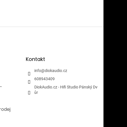
Kontakt
info
@
diokaudio.cz
608943409
i-
DiokAudio.cz - Hifi Studio Pánský Dv
ůr
rodej