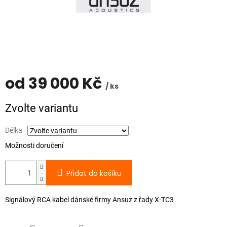
od
39 000 Kč
/ ks
Měrná
Zvolte variantu
cena:
Délka
Možnosti doručení
Přidat do košíku
Signálový RCA kabel dánské firmy Ansuz z řady X-TC3