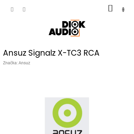
Přejít
NÁKUP
na
obsah
KOŠÍK
Ansuz Signalz X-TC3 RCA
Značka:
Ansuz