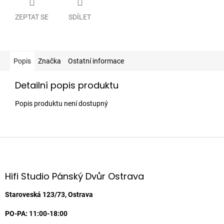
ZEPTAT SE
SDÍLET
Popis
Značka
Ostatní informace
Detailní popis produktu
Popis produktu není dostupný
Z
á
p
a
Hifi Studio Pánský Dvůr Ostrava
t
í
Staroveská 123/73, Ostrava
PO-PA: 11:00-18:00