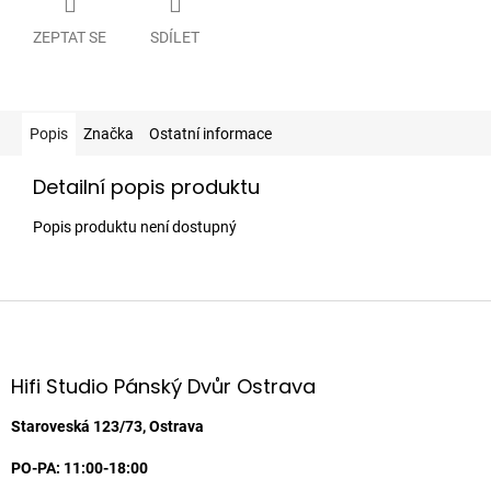
ZEPTAT SE
SDÍLET
Popis
Značka
Ostatní informace
Detailní popis produktu
Popis produktu není dostupný
Z
á
p
a
Hifi Studio Pánský Dvůr Ostrava
t
í
Staroveská 123/73, Ostrava
PO-PA: 11:00-18:00