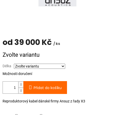
od
39 000 Kč
/ ks
Měrná
Zvolte variantu
cena:
Délka
Možnosti doručení
Přidat do košíku
Reproduktorový kabel dánské firmy Ansuz z řady X3