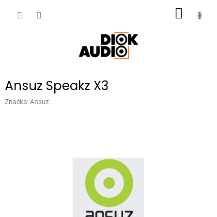
Přejít
NÁKUP
na
obsah
KOŠÍK
Ansuz Speakz X3
Značka:
Ansuz