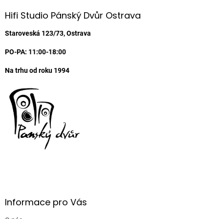
p
a
Hifi Studio Pánský Dvůr Ostrava
t
í
Staroveská 123/73, Ostrava
PO-PA: 11:00-18:00
Na trhu od roku 1994
Informace pro Vás