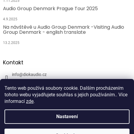
1.11.2025
Audio Group Denmark Prague Tour 2025
4.9.2025
Na návštěvě u Audio Group Denmark -Visiting Audio
Group Denmark - english translate
13.2.2025
Kontakt
info
@
diokaudio.cz
608943409
Tento web používá soubory cookie. Dalším procházením
DiokAudio.cz - Hifi Studio Pánský Dvůr
tohoto webu vyjadřujete souhlas s jejich používáním.. Více
informací
zde
.
Nastavení
Vytvořil Shoptet