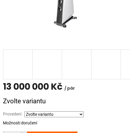
13 000 000 Kč
/ pár
Měrná
Zvolte variantu
cena:
Provedení
Možnosti doručení