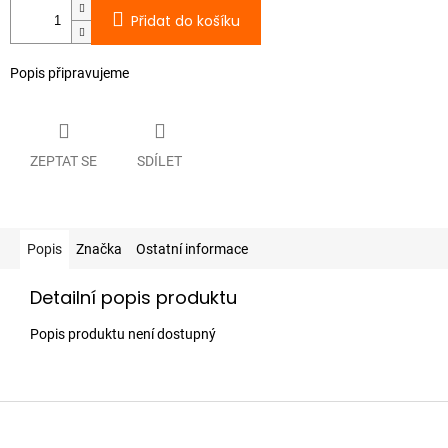
Přidat do košíku
Popis připravujeme
ZEPTAT SE
SDÍLET
Popis
Značka
Ostatní informace
Detailní popis produktu
Popis produktu není dostupný
Z
á