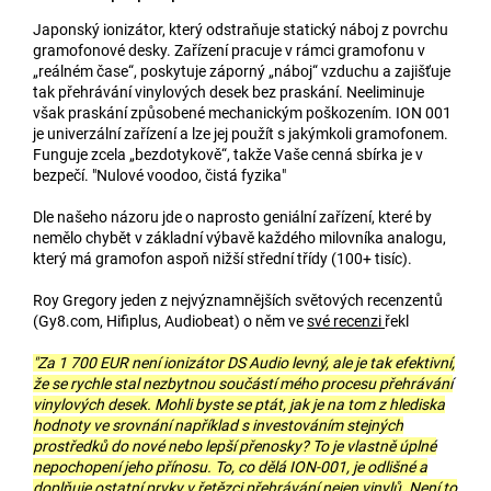
Japonský ionizátor, který odstraňuje statický náboj z povrchu
gramofonové desky. Zařízení pracuje v rámci gramofonu v
„reálném čase“, poskytuje záporný „náboj“ vzduchu a zajišťuje
tak přehrávání vinylových desek bez praskání. Neeliminuje
však praskání způsobené mechanickým poškozením. ION 001
je univerzální zařízení a lze jej použít s jakýmkoli gramofonem.
Funguje zcela „bezdotykově“, takže Vaše cenná sbírka je v
bezpečí. "Nulové voodoo, čistá fyzika"
Dle našeho názoru jde o naprosto geniální zařízení, které by
nemělo chybět v základní výbavě každého milovníka analogu,
který má gramofon aspoň nižší střední třídy (100+ tisíc).
Roy Gregory jeden z nejvýznamnějších světových recenzentů
(Gy8.com, Hifiplus, Audiobeat) o něm ve
své recenzi
řekl
"Za 1 700 EUR není ionizátor DS Audio levný, ale je tak efektivní,
že se rychle stal nezbytnou součástí mého procesu přehrávání
vinylových desek. Mohli byste se ptát, jak je na tom z hlediska
hodnoty ve srovnání například s investováním stejných
prostředků do nové nebo lepší přenosky? To je vlastně úplné
nepochopení jeho přínosu. To, co dělá ION-001, je odlišné a
doplňuje ostatní prvky v řetězci přehrávání nejen vinylů. Není to