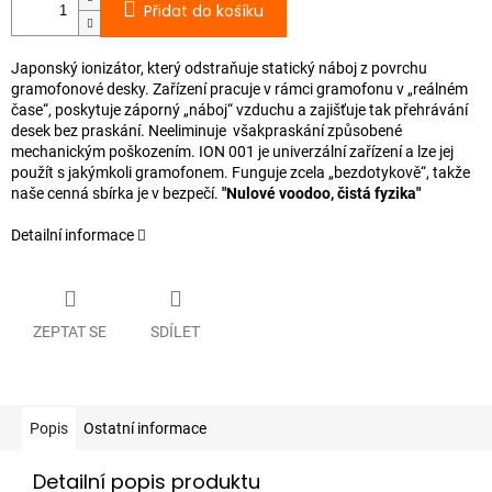
Přidat do košíku
Japonský ionizátor, který odstraňuje statický náboj z povrchu
gramofonové desky. Zařízení pracuje v rámci gramofonu v „reálném
čase“, poskytuje záporný „náboj“ vzduchu a zajišťuje tak přehrávání
desek bez praskání. Neeliminuje všakpraskání způsobené
mechanickým poškozením. ION 001 je univerzální zařízení a lze jej
použít s jakýmkoli gramofonem. Funguje zcela „bezdotykově“, takže
naše cenná sbírka je v bezpečí.
"Nulové voodoo, čistá fyzika"
Detailní informace
ZEPTAT SE
SDÍLET
Popis
Ostatní informace
Detailní popis produktu