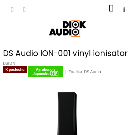
Přejít
NÁKUP
na
obsah
KOŠÍK
DS Audio ION-001 vinyl ionisator
DSION
K poslechu
Vyrobeno v
Značka:
DS Audio
Japonsku 🇯🇵