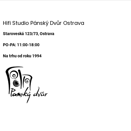
Z
á
p
a
Hifi Studio Pánský Dvůr Ostrava
t
í
Staroveská 123/73, Ostrava
PO-PA: 11:00-18:00
Na trhu od roku 1994