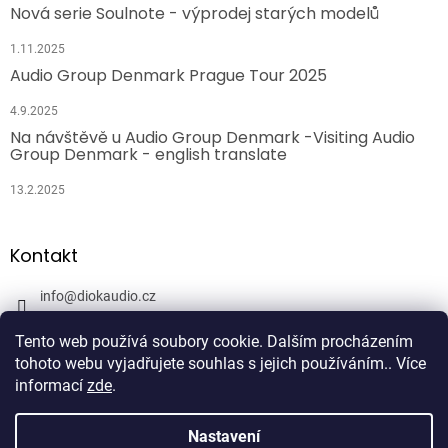
Nová serie Soulnote - výprodej starých modelů
1.11.2025
Audio Group Denmark Prague Tour 2025
4.9.2025
Na návštěvě u Audio Group Denmark -Visiting Audio
Group Denmark - english translate
13.2.2025
Kontakt
info
@
diokaudio.cz
608943409
Tento web používá soubory cookie. Dalším procházením
DiokAudio.cz - Hifi Studio Pánský Dvůr
tohoto webu vyjadřujete souhlas s jejich používáním.. Více
informací
zde
.
Nastavení
Vytvořil Shoptet