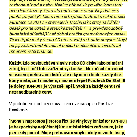
rozhodnutí buď a nebo. Není to případ vinylového ionizátoru
nebo lepší kazety. Opravdu potřebujete obojí. Nejedná se o
pouhé „doplňky“. Místo toho si to představte jako volně stojící
Furutech De Stat na steroidech, trochu jako stroj na čištění
desek pro neviditelné statické znečištění – a pravděpodobně
bude ještě důležitější než dobrá pračka gramofonových desek .
Ta lepší přenosky (nebo CD přehrávač) má stále smysl – i když
na její získání budete muset počkat o něco déle a investovat
mnohem větší finance.
Každý, kdo poslouchává vinyly, nebo CD disky jako primární
zdroj, by si měl toto zařízení vyzkoušet. Nezpůsobí revoluci
ve vašem přehrávání disků: ale díky němu bude každý disk,
který máte, znít mnohem, mnohem lépe! Furutech De Stat III
je dobrý. ION-001 je výrazně lepší. Stojí za každý cent své
nezanedbatelné ceny.
V podobném duchu vyznívá i recenze časopisu Positive
Feedback
"Mohu s naprostou jistotou říct, že vinylový ionizátor ION-001
je bezpochyby nejúčinnějším antistatickým zařízením, jaké
jsem kdy použil. Moje přehrávání vinylu nikdy neznělo tišeji,