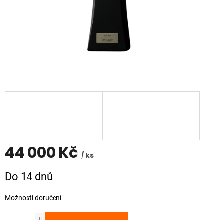
44 000 Kč
/ ks
Měrná
Do 14 dnů
cena:
Možnosti doručení