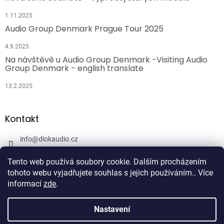
1.11.2025
Audio Group Denmark Prague Tour 2025
4.9.2025
Na návštěvě u Audio Group Denmark -Visiting Audio
Group Denmark - english translate
13.2.2025
Kontakt
info
@
diokaudio.cz
608943409
Tento web používá soubory cookie. Dalším procházením
DiokAudio.cz - Hifi Studio Pánský Dvůr
tohoto webu vyjadřujete souhlas s jejich používáním.. Více
informací
zde
.
Nastavení
Vytvořil Shoptet