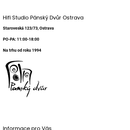
á
p
a
Hifi Studio Pánský Dvůr Ostrava
t
í
Staroveská 123/73, Ostrava
PO-PA: 11:00-18:00
Na trhu od roku 1994
Informace pro Vás