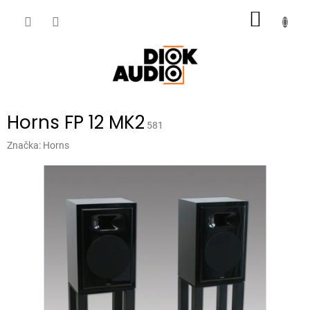
Přejít
NÁKUP
na
obsah
KOŠÍK
Horns FP 12 MK2
581
Značka:
Horns