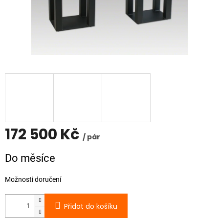
172 500 Kč
/ pár
Měrná
Do měsíce
cena:
Možnosti doručení
Přidat do košíku