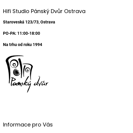
p
a
Hifi Studio Pánský Dvůr Ostrava
t
í
Staroveská 123/73, Ostrava
PO-PA: 11:00-18:00
Na trhu od roku 1994
Informace pro Vás