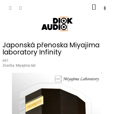
Přejít
NÁKUP
na
obsah
KOŠÍK
Japonská přenoska Miyajima
laboratory Infinity
691
Značka:
Miyajima lab