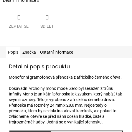
Detailní informace
ZEPTAT SE
SDÍLET
Popis
Značka
Ostatní informace
Detailní popis produktu
Monofonní gramofonová přenoska z afrického černého dřeva.
Dosavadní vrcholný mono model Zero byl sesazen z trůnu.
Infinity Mono je unikátní přenoska jak zvukem, který nabízí, tak
svými rozměry. Tělo je vyrobeno z afrického černého dřeva.
Přenoska má rozměry 24 mm x 28,6 mm. Nejde tedy o
přenosku, která by se dala instalovat kamkoliv, ale pokud to
zvládneme, otevře se před námi oceán hladké, čisté a
trojrozměrné hudby. Jedná se o vynikající přenosku.