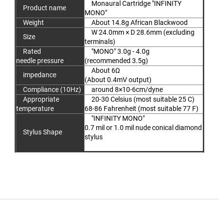
Monaural Cartridge "INFINITY
Product name
MONO"
Weight
About 14.8g African Blackwood
W 24.0mm × D 28.6mm (excluding
Size
terminals)
Rated
"MONO" 3.0g - 4.0g
needle pressure
(recommended 3.5g)
About 6Ω
impedance
(About 0.4mV output)
Compliance (10Hz)
around 8×10-6cm/dyne
Appropriate
20-30 Celsius (most suitable 25 C)
temperature
68-86 Fahrenheit (most suitable 77 F)
"INFINITY MONO"
0.7 mil or 1.0 mil nude conical diamond
Stylus Shape
stylus
Z
á