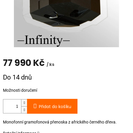
77 990 Kč
/ ks
Měrná
Do 14 dnů
cena:
Možnosti doručení
Přidat do košíku
Monofonní gramofonová přenoska z afrického černého dřeva.