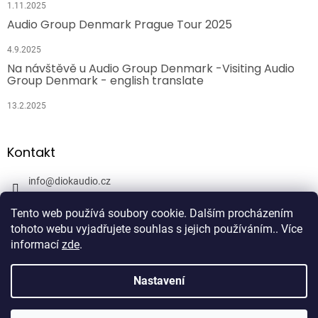
1.11.2025
Audio Group Denmark Prague Tour 2025
4.9.2025
Na návštěvě u Audio Group Denmark -Visiting Audio
Group Denmark - english translate
13.2.2025
Kontakt
info
@
diokaudio.cz
608943409
Tento web používá soubory cookie. Dalším procházením
DiokAudio.cz - Hifi Studio Pánský Dvůr
tohoto webu vyjadřujete souhlas s jejich používáním.. Více
informací
zde
.
Nastavení
Vytvořil Shoptet