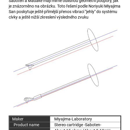
Saboten a Madake mají mírně odlišnou geometrii podpory, jak
je znázorněno na obrázku. Toto řešení podle Noriyuki Miyajima
San poskytuje ještě přímější přenos vibrací "jehly" do systému
cívky a ještě nižší zkreslení výsledného zvuku
Maker
Miyajima-Laboratory
Product name
Stereo cartridge -Saboten-