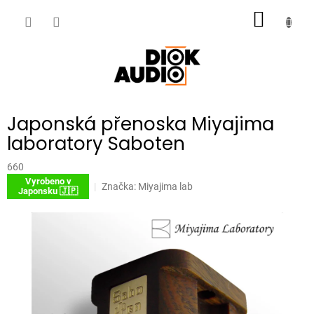
Přejít
NÁKUP
na
obsah
KOŠÍK
Japonská přenoska Miyajima
laboratory Saboten
660
Vyrobeno v
Značka:
Miyajima lab
Japonsku 🇯🇵