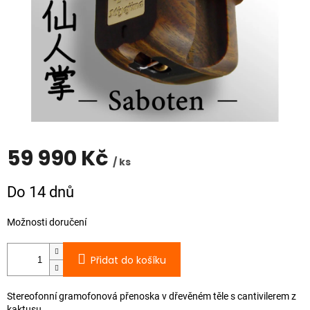
59 990 Kč
/ ks
Měrná
Do 14 dnů
cena:
Možnosti doručení
Přidat do košíku
Stereofonní gramofonová přenoska v dřevěném těle s cantivilerem z
kaktusu