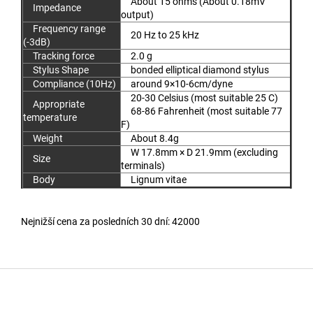
About 15 ohms (About 0.18mV
Impedance
output)
Frequency range
20 Hz to 25 kHz
(-3dB)
Tracking force
2.0 g
Stylus Shape
bonded elliptical diamond stylus
Compliance (10Hz)
around 9×10-6cm/dyne
20-30 Celsius (most suitable 25 C)
Appropriate
68-86 Fahrenheit (most suitable 77
temperature
F)
Weight
About 8.4g
W 17.8mm × D 21.9mm (excluding
Size
terminals)
Body
Lignum vitae
Nejnižší cena za posledních 30 dní: 42000
Z
á
p