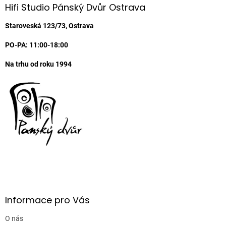
a
Hifi Studio Pánský Dvůr Ostrava
t
í
Staroveská 123/73, Ostrava
PO-PA: 11:00-18:00
Na trhu od roku 1994
Informace pro Vás
O nás