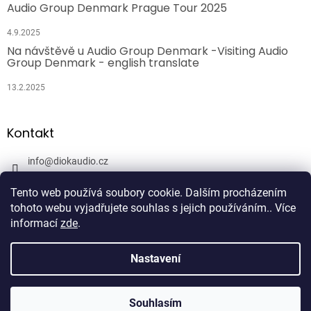
Audio Group Denmark Prague Tour 2025
4.9.2025
Na návštěvě u Audio Group Denmark -Visiting Audio
Group Denmark - english translate
13.2.2025
Kontakt
info
@
diokaudio.cz
608943409
Tento web používá soubory cookie. Dalším procházením
DiokAudio.cz - Hifi Studio Pánský Dvůr
tohoto webu vyjadřujete souhlas s jejich používáním.. Více
informací
zde
.
Nastavení
Vytvořil Shoptet
Souhlasím
Copyright 2026
DiokAudio.cz
. Všechna práva vyhrazena.