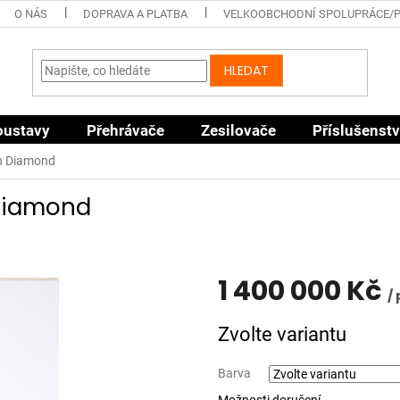
O NÁS
DOPRAVA A PLATBA
VELKOOBCHODNÍ SPOLUPRÁCE/
HLEDAT
oustavy
Přehrávače
Zesilovače
Příslušenstv
n Diamond
Diamond
1 400 000 Kč
/
Měrná
Zvolte variantu
cena:
Barva