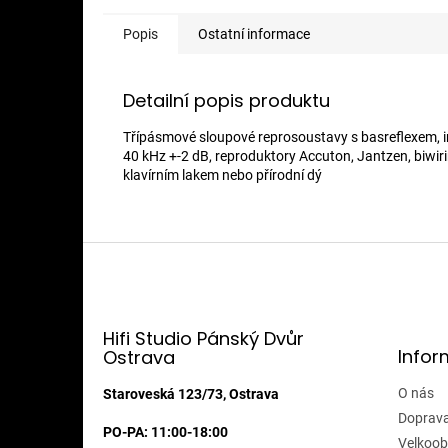
Popis
Ostatní informace
Detailní popis produktu
Třípásmové sloupové reprosoustavy s basreflexem, i
40 kHz +-2 dB, reproduktory Accuton, Jantzen, biwiri
klavírním lakem nebo přírodní dý
Z
á
p
a
t
Hifi Studio Pánský Dvůr
Infor
Ostrava
í
O nás
Staroveská 123/73, Ostrava
Doprava
PO-PA: 11:00-18:00
Velkoob