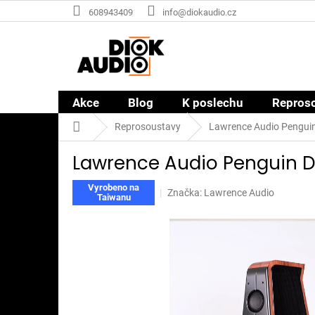
Přejít
608943409
info@diokaudio.cz
na
obsah
Akce
Blog
K poslechu
Repros
Domů
Reprosoustavy
Lawrence Audio Pengui
Lawrence Audio Penguin 
Vyrobeno na
Značka:
Lawrence Audio
Taiwanu