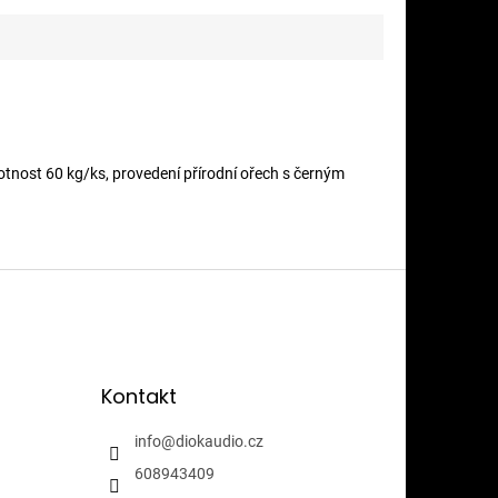
otnost 60 kg/ks, provedení přírodní ořech s černým
Kontakt
info
@
diokaudio.cz
608943409