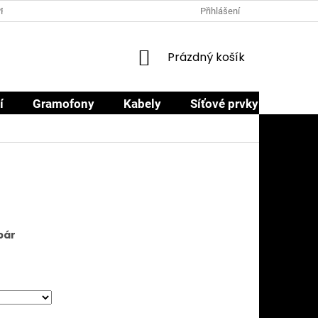
PRODEJCI
PROČ NAKOUPIT U NÁS
OBCHODNÍ PODMÍNKY
Přihlášení
NÁKUPNÍ
Prázdný košík
KOŠÍK
í
Gramofony
Kabely
Síťové prvky
Sluch
 pár