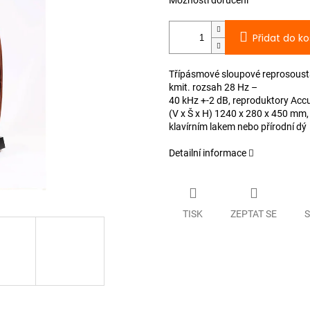
Možnosti doručení
Přidat do ko
Třípásmové sloupové reprosousta
kmit. rozsah 28 Hz –
40 kHz +-2 dB, reproduktory Accut
(V x Š x H) 1240 x 280 x 450 mm,
klavírním lakem nebo přírodní dý
Detailní informace
TISK
ZEPTAT SE
S