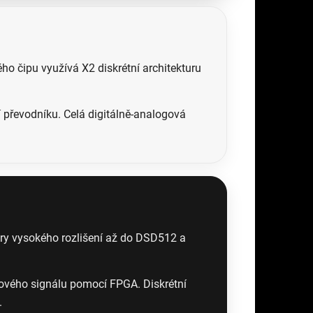
o čipu využívá X2 diskrétní architekturu
í převodníku. Celá digitálně-analogová
pory vysokého rozlišení až do DSD512 a
nového signálu pomocí FPGA. Diskrétní
.