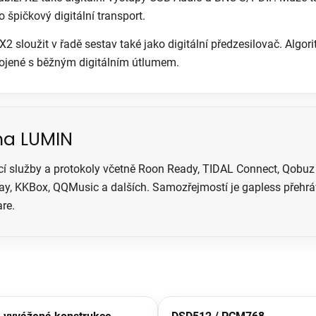
 špičkový digitální transport.
 sloužit v řadě sestav také jako digitální předzesilovač. Algorit
spojené s běžným digitálním útlumem.
ma LUMIN
služby a protokoly včetně Roon Ready, TIDAL Connect, Qobuz C
 KKBox, QQMusic a dalších. Samozřejmostí je gapless přehrávání
re.