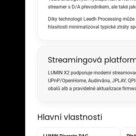
streamer s D/A převodníkem, ale také jako
Díky technologii Leedh Processing může X2
hlasitosti minimalizoval typické ztráty 
Streamingová platfor
LUMIN X2 podporuje moderní streamovací 
UPnP/OpenHome, Audirvāna, JPLAY, QPlay,
obalů alb a pravidelné aktualizace firmwa
Hlavní vlastnosti