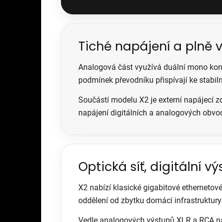
Tiché napájení a plně
Analogová část využívá duální mono konc
podmínek převodníku přispívají ke stabil
Součástí modelu X2 je externí napájecí z
napájení digitálních a analogových obvo
Optická síť, digitální 
X2 nabízí klasické gigabitové ethernetov
oddělení od zbytku domácí infrastruktury
Vedle analogových výstupů XLR a RCA nab