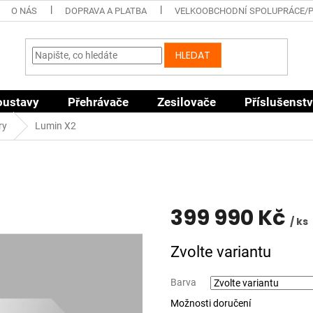
O NÁS
DOPRAVA A PLATBA
VELKOOBCHODNÍ SPOLUPRÁCE/
HLEDAT
oustavy
Přehrávače
Zesilovače
Příslušenstv
ry
Lumin X2
399 990 Kč
/ ks
Měrná
Zvolte variantu
cena:
Barva
Možnosti doručení