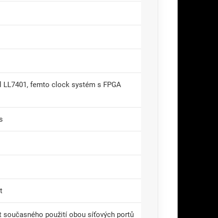
hl LL7401, femto clock systém s FPGA
s
t
t současného použití obou síťových portů