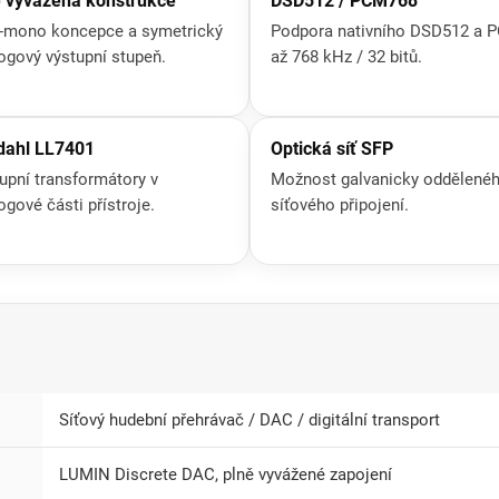
 vyvážená konstrukce
DSD512 / PCM768
-mono koncepce a symetrický
Podpora nativního DSD512 a 
ogový výstupní stupeň.
až 768 kHz / 32 bitů.
dahl LL7401
Optická síť SFP
upní transformátory v
Možnost galvanicky oddělené
ogové části přístroje.
síťového připojení.
Síťový hudební přehrávač / DAC / digitální transport
LUMIN Discrete DAC, plně vyvážené zapojení