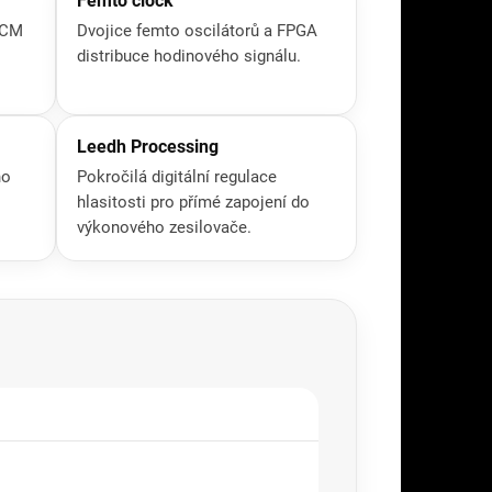
Femto clock
PCM
Dvojice femto oscilátorů a FPGA
distribuce hodinového signálu.
Leedh Processing
ho
Pokročilá digitální regulace
hlasitosti pro přímé zapojení do
výkonového zesilovače.