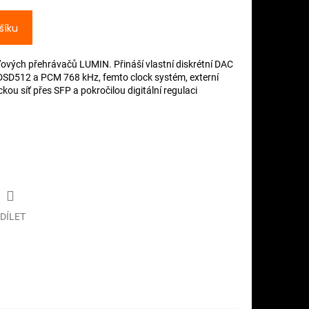
šíku
ťových přehrávačů LUMIN. Přináší vlastní diskrétní DAC
 DSD512 a PCM 768 kHz, femto clock systém, externí
ickou síť přes SFP a pokročilou digitální regulaci
DÍLET