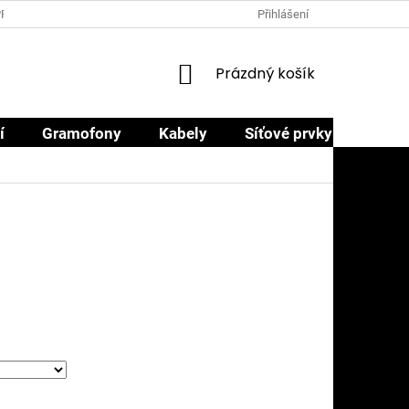
PRODEJCI
PROČ NAKOUPIT U NÁS
OBCHODNÍ PODMÍNKY
Přihlášení
NÁKUPNÍ
Prázdný košík
KOŠÍK
í
Gramofony
Kabely
Síťové prvky
Sluch