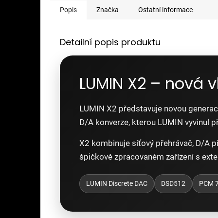
Popis
Značka
Ostatní informace
Detailní popis produktu
LUMIN X2 – nová v
LUMIN X2 představuje novou generaci 
D/A konverze, kterou LUMIN vyvinul p
X2 kombinuje síťový přehrávač, D/A pře
špičkově zpracovaném zařízení s exte
LUMIN Discrete DAC
DSD512
PCM 7