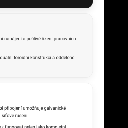
 napájení a pečlivé řízení pracovních
uální toroidní konstrukci a oddělené
cké připojení umožňuje galvanické
síťové rušení.
ak fungovat nejen jako kompletní