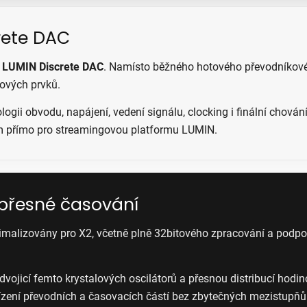
rete DAC
ý
LUMIN Discrete DAC
. Namísto běžného hotového převodníkovéh
ových prvků.
ogii obvodu, napájení, vedení signálu, clocking i finální chován
ém přímo pro streamingovou platformu LUMIN.
 přesné časování
optimalizovány pro X2, včetně plně 32bitového zpracování a pod
vojicí femto krystalových oscilátorů a přesnou distribucí hodi
řízení převodních a časovacích částí bez zbytečných mezistupňů