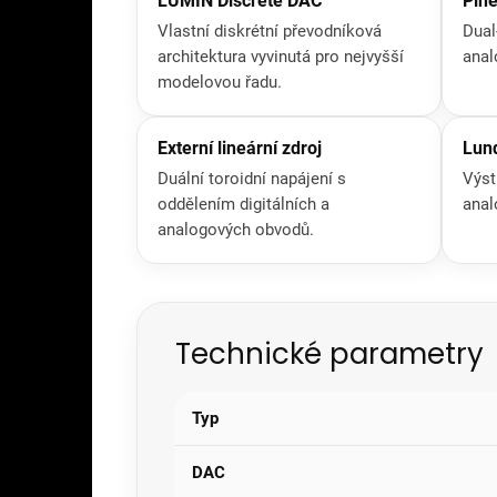
LUMIN Discrete DAC
Plně
Vlastní diskrétní převodníková
Dual
architektura vyvinutá pro nejvyšší
anal
modelovou řadu.
Externí lineární zdroj
Lun
Duální toroidní napájení s
Výst
oddělením digitálních a
anal
analogových obvodů.
Technické parametry
Typ
DAC