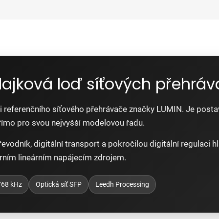
lajková loď síťových přehrá
referenčního síťového přehrávače značky LUMIN. Je postave
římo pro svou nejvyšší modelovou řadu.
vodník, digitální transport a pokročilou digitální regulaci 
rním lineárním napájecím zdrojem.
68 kHz
Optická síť SFP
Leedh Processing