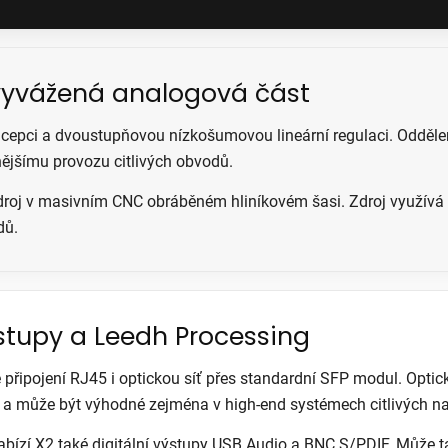
 vyvážená analogová část
epci a dvoustupňovou nízkošumovou lineární regulaci. Oddělení
nějšímu provozu citlivých obvodů.
droj v masivním CNC obráběném hliníkovém šasi. Zdroj využívá d
dů.
výstupy a Leedh Processing
é připojení RJ45 i optickou síť přes standardní SFP modul. Opti
 a může být výhodné zejména v high-end systémech citlivých na 
ízí X2 také digitální výstupy USB Audio a BNC S/PDIF. Může t