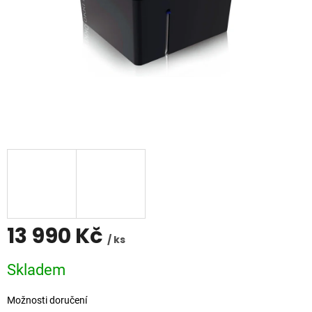
13 990 Kč
/ ks
Měrná
Skladem
cena:
Možnosti doručení