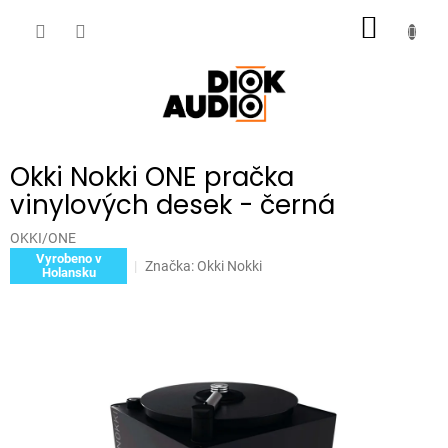
Přejít
NÁKUP
na
obsah
KOŠÍK
Okki Nokki ONE pračka
vinylových desek - černá
OKKI/ONE
Vyrobeno v
Značka:
Okki Nokki
Holansku