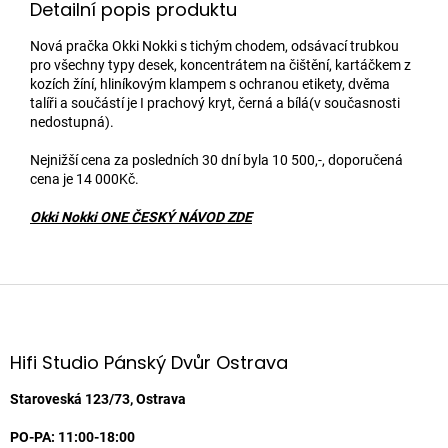
Detailní popis produktu
Nová pračka Okki Nokki s tichým chodem, odsávací trubkou
pro všechny typy desek, koncentrátem na čištění, kartáčkem z
kozích žíní, hliníkovým klampem s ochranou etikety, dvěma
talíři a součástí je I prachový kryt, černá a bílá(v současnosti
nedostupná).
Nejnižší cena za posledních 30 dní byla 10 500,-, doporučená
cena je 14 000Kč.
Okki Nokki ONE ČESKÝ NÁVOD ZDE
Z
á
p
a
Hifi Studio Pánský Dvůr Ostrava
t
í
Staroveská 123/73, Ostrava
PO-PA: 11:00-18:00