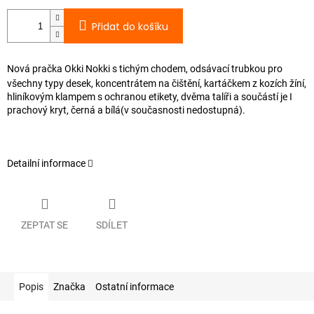
Přidat do košíku
Nová pračka Okki Nokki s tichým chodem, odsávací trubkou pro
všechny typy desek, koncentrátem na čištění, kartáčkem z kozích žíní,
hliníkovým klampem s ochranou etikety, dvěma talíři a součástí je I
prachový kryt, černá a bílá(v současnosti nedostupná).
Detailní informace
ZEPTAT SE
SDÍLET
Popis
Značka
Ostatní informace