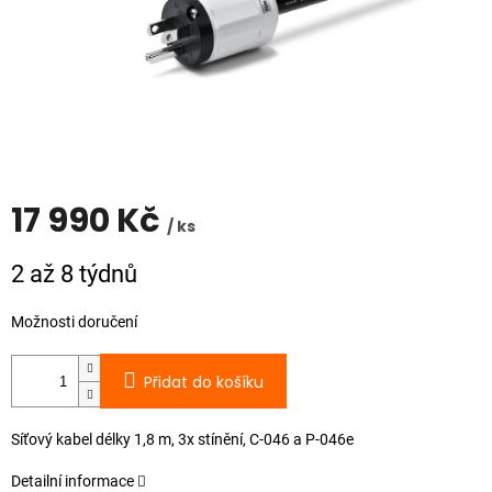
17 990 Kč
/ ks
Měrná
2 až 8 týdnů
cena:
Možnosti doručení
Přidat do košíku
Síťový kabel délky 1,8 m, 3x stínění, C-046 a P-046e
Detailní informace