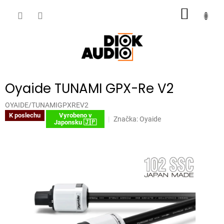
Přejít
NÁKUP
na
obsah
KOŠÍK
Oyaide TUNAMI GPX-Re V2
OYAIDE/TUNAMIGPXREV2
K poslechu
Vyrobeno v
Značka:
Oyaide
Japonsku 🇯🇵