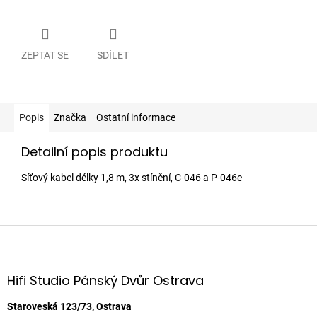
ZEPTAT SE
SDÍLET
Popis
Značka
Ostatní informace
Detailní popis produktu
Síťový kabel délky 1,8 m, 3x stínění, C-046 a P-046e
Z
á
p
a
Hifi Studio Pánský Dvůr Ostrava
t
í
Staroveská 123/73, Ostrava