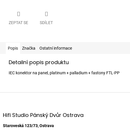
ZEPTAT SE
SDÍLET
Popis
Značka
Ostatní informace
Detailní popis produktu
IEC konektor na panel, platinum + palladium + fastony FTL-PP
Z
á
p
a
Hifi Studio Pánský Dvůr Ostrava
t
í
Staroveská 123/73, Ostrava