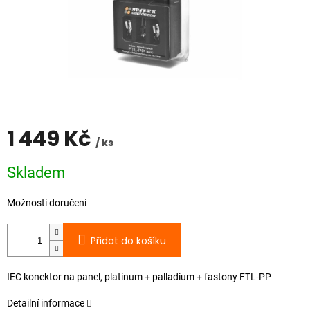
1 449 Kč
/ ks
Měrná
Skladem
cena:
Možnosti doručení
Přidat do košíku
IEC konektor na panel, platinum + palladium + fastony FTL-PP
Detailní informace