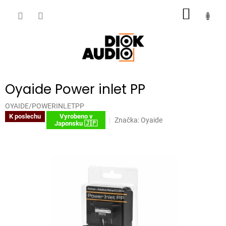
Přejít
NÁKUP
na
obsah
KOŠÍK
Oyaide Power inlet PP
OYAIDE/POWERINLETPP
K poslechu
Vyrobeno v
Značka:
Oyaide
Japonsku 🇯🇵