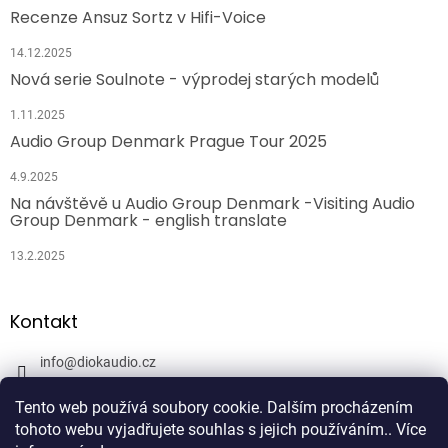
Recenze Ansuz Sortz v Hifi-Voice
14.12.2025
Nová serie Soulnote - výprodej starých modelů
1.11.2025
Audio Group Denmark Prague Tour 2025
4.9.2025
Na návštěvě u Audio Group Denmark -Visiting Audio
Group Denmark - english translate
13.2.2025
Kontakt
info
@
diokaudio.cz
608943409
Tento web používá soubory cookie. Dalším procházením
DiokAudio.cz - Hifi Studio Pánský Dvůr
tohoto webu vyjadřujete souhlas s jejich používáním.. Více