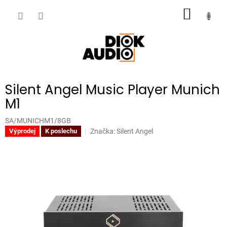
Přejít
NÁKUP
na
obsah
KOŠÍK
Silent Angel Music Player Munich
M1
SA/MUNICHM1/8GB
Značka:
Silent Angel
Výprodej
K poslechu