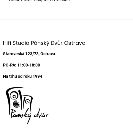
Z
á
p
a
Hifi Studio Pánský Dvůr Ostrava
t
í
Staroveská 123/73, Ostrava
PO-PA: 11:00-18:00
Na trhu od roku 1994