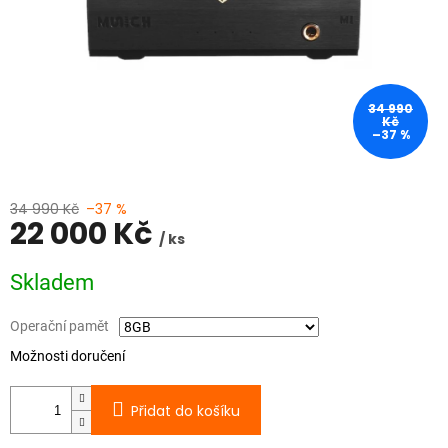
34 990
Kč
–37 %
34 990 Kč
–37 %
22 000 Kč
/ ks
Měrná
Skladem
cena:
Operační pamět
Možnosti doručení
Přidat do košíku