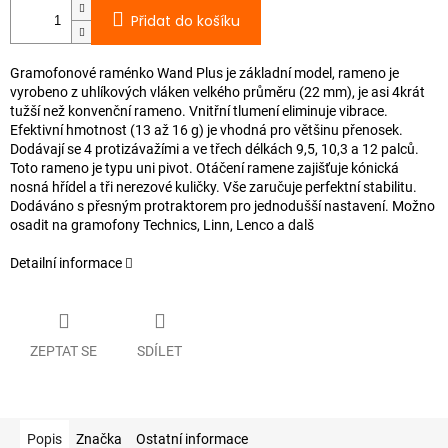
Přidat do košíku
Gramofonové raménko Wand Plus je základní model, rameno je
vyrobeno z uhlíkových vláken velkého průměru (22 mm), je asi 4krát
tužší než konvenční rameno. Vnitřní tlumení eliminuje vibrace.
Efektivní hmotnost (13 až 16 g) je vhodná pro většinu přenosek.
Dodávají se 4 protizávažími a ve třech délkách 9,5, 10,3 a 12 palců.
Toto rameno je typu uni pivot. Otáčení ramene zajišťuje kónická
nosná hřídel a tři nerezové kuličky. Vše zaručuje perfektní stabilitu.
Dodáváno s přesným protraktorem pro jednodušší nastavení. Možno
osadit na gramofony Technics, Linn, Lenco a dalš
Detailní informace
ZEPTAT SE
SDÍLET
Popis
Značka
Ostatní informace