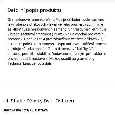
Detailní popis produktu
Gramofonové raménko Wand Plus je základní model, rameno
je vyrobeno z uhlíkových vláken velkého průměru (22 mm), je
asi 4krát tužší než konvenční rameno. Vnitřní tlumení eliminuje
vibrace. Efektivní hmotnost (13 až 16 g) je vhodná pro většinu
přenosek. Dodávají se 4 protizávažími a ve třech délkách 9,5,
10,3 a 12 palců. Toto rameno je typu uni pivot. Otáčení ramene
zajišťuje kónická nosná hřídel a tři nerezové kuličky. Vše
zaručuje perfektní stabilitu. Dodáváno s přesným protraktorem
pro jednodušší nastavení. Možno osadit na gramofony
Technics, Linn, Lenco a dalš
Z
á
p
a
Hifi Studio Pánský Dvůr Ostrava
t
í
Staroveská 123/73, Ostrava