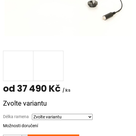
od
37 490 Kč
/ ks
Měrná
Zvolte variantu
cena:
Délka ramena
Možnosti doručení