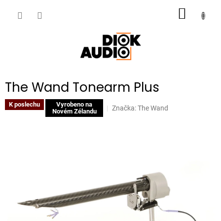
Přejít
NÁKUP
na
obsah
KOŠÍK
The Wand Tonearm Plus
K poslechu
Vyrobeno na
Značka:
The Wand
Novém Zélandu