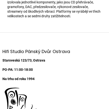
izolovala jednotlivé komponenty, jako jsou CD přehrávače,
gramofony, DAC, předzesilovače, výkonové zesilovače,
streamery od škodlivých vibrací. Platformy se vyrábějí ve třech
velikostech a se sedmi druhy zatížitelnosti.
Z
á
p
a
Hifi Studio Pánský Dvůr Ostrava
t
í
Staroveská 123/73, Ostrava
PO-PA: 11:00-18:00
Na trhu od roku 1994