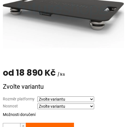
od
18 890 Kč
/ ks
Měrná
Zvolte variantu
cena:
Rozměr platformy
Nosnost
Možnosti doručení