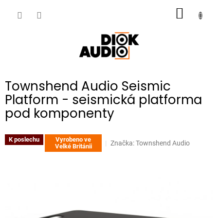
Přejít
NÁKUP
na
obsah
KOŠÍK
Townshend Audio Seismic
Platform - seismická platforma
pod komponenty
K poslechu
Vyrobeno ve
Značka:
Townshend Audio
Velké Británii