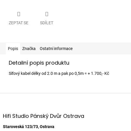
ZEPTAT SE
SDÍLET
Popis
Značka
Ostatní informace
Detailní popis produktu
Síťový kabel délky od 2.0 m a pak po 0,5m = + 1.700,- Kč
Z
á
p
a
Hifi Studio Pánský Dvůr Ostrava
t
í
Staroveská 123/73, Ostrava