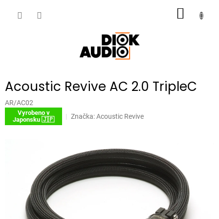
Přejít
NÁKUP
na
obsah
KOŠÍK
Acoustic Revive AC 2.0 TripleC
AR/AC02
Vyrobeno v
Značka:
Acoustic Revive
Japonsku 🇯🇵