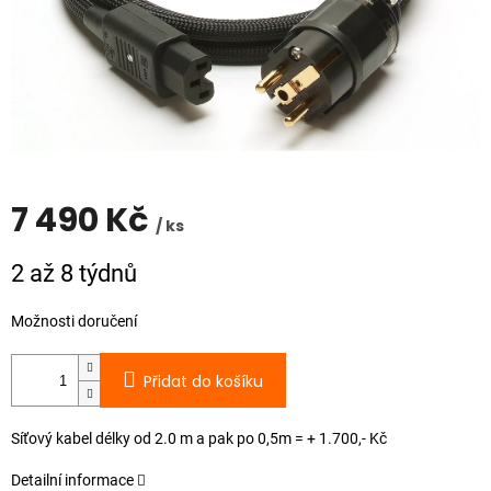
7 490 Kč
/ ks
Měrná
2 až 8 týdnů
cena:
Možnosti doručení
Přidat do košíku
Síťový kabel délky od 2.0 m a pak po 0,5m = + 1.700,- Kč
Detailní informace