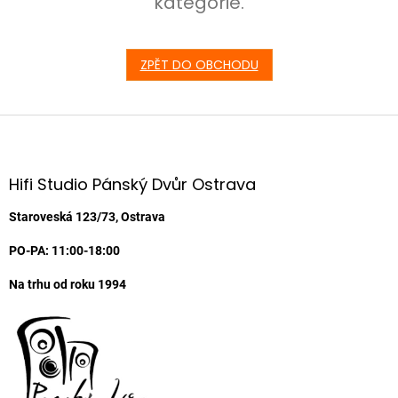
kategorie.
ZPĚT DO OBCHODU
Z
á
p
a
Hifi Studio Pánský Dvůr Ostrava
t
í
Staroveská 123/73, Ostrava
PO-PA: 11:00-18:00
Na trhu od roku 1994