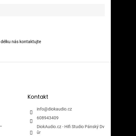
délku nás kontaktujte
Kontakt
info
@
diokaudio.cz
608943409
i-
DiokAudio.cz - Hifi Studio Pánský Dv
ůr