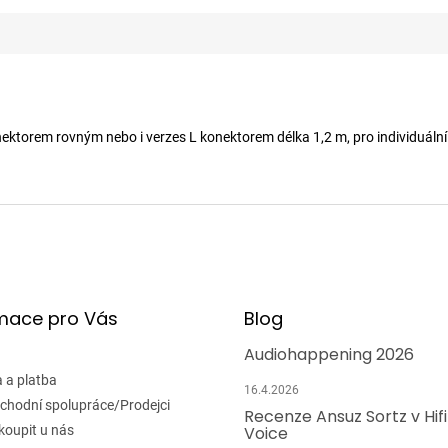
orem rovným nebo i verzes L konektorem délka 1,2 m, pro individuální 
mace pro Vás
Blog
Audiohappening 2026
 a platba
16.4.2026
chodní spolupráce/Prodejci
Recenze Ansuz Sortz v Hif
koupit u nás
Voice