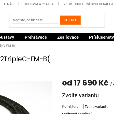
O NÁS
DOPRAVA A PLATBA
VELKOOBCHODNÍ SPOLUPRÁCE/
HLEDAT
oustavy
Přehrávače
Zesilovače
Příslušenstv
pleC-FM-B(
.2TripleC-FM-B(
od
17 690 Kč
/ 
Měrná
Zvolte variantu
cena:
Konektory