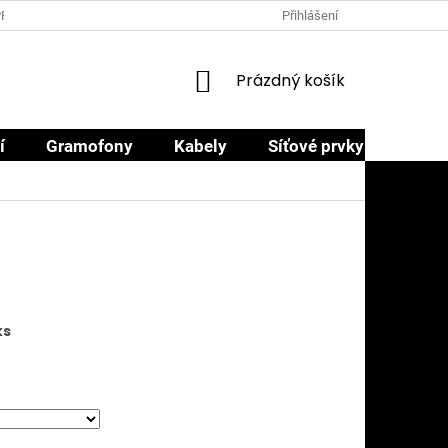
PRODEJCI
PROČ NAKOUPIT U NÁS
OBCHODNÍ PODMÍNKY
Přihlášení
NÁKUPNÍ
Prázdný košík
KOŠÍK
í
Gramofony
Kabely
Síťové prvky
Sluch
ks