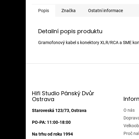
Popis
Značka
Ostatní informace
Detailní popis produktu
Gramofonový kabel s konektory XLR/RCA a SME konekt
Z
á
p
a
t
Hifi Studio Pánský Dvůr
Infor
Ostrava
í
O nás
Staroveská 123/73, Ostrava
Doprava
PO-PA: 11:00-18:00
Velkoob
Proč na
Na trhu od roku 1994