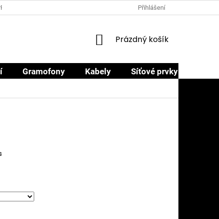
PRODEJCI
PROČ NAKOUPIT U NÁS
OBCHODNÍ PODMÍNKY
Přihlášení
NÁKUPNÍ
Prázdný košík
KOŠÍK
í
Gramofony
Kabely
Síťové prvky
Sluch
s