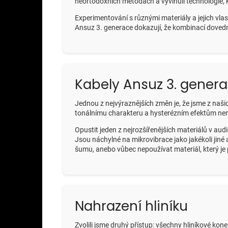
neortodoxních metodách a vyvinuli technologie, kt
Experimentování s různými materiály a jejich vlas
Ansuz 3. generace dokazují, že kombinací dovedn
Kabely Ansuz 3. gener
Jednou z nejvýraznějších změn je, že jsme z naši
tonálnímu charakteru a hysterézním efektům není 
Opustit jeden z nejrozšířenějších materiálů v au
Jsou náchylné na mikrovibrace jako jakékoli jiné a
šumu, anebo vůbec nepoužívat materiál, který je 
Nahrazení hliníku
Zvolili jsme druhý přístup: všechny hliníkové kon