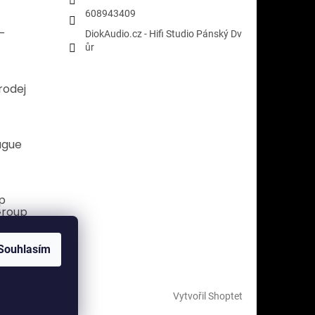
608943409
i-
DiokAudio.cz - Hifi Studio Pánský Dv
ůr
rodej
ague
p
Group
ate
Souhlasím
Vytvořil Shoptet