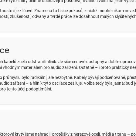
eré tyto limity účinně obcházejí a posouvají kvalitu zvuku na ještě vyšší 
tnostmi je klíčové. Znamená to tisíce pokusů, z nichž mnohé nikam nevedou
ostí, zkušeností, odvahy a tvrdé práce lze dosáhnout malých slyšitelnýc
ace
ch kabelů zcela odstranili hliník. Je sice cenově dostupný a dobře oprac
vhodným materiálem pro audio zařízení. Ostatně – i proto prakticky neexi
dio průmyslu bylo radikální, ale nezbytné. Kabely bývají podceňované, pře
udio zařízení – a hliník tyto oscilace zesiluje. Volba tedy byla jasná: bu
pro tento účel podoptimální.
ektorové kryty jsme nahradili protějšky z nerezové oceli, mědi a titanu – p