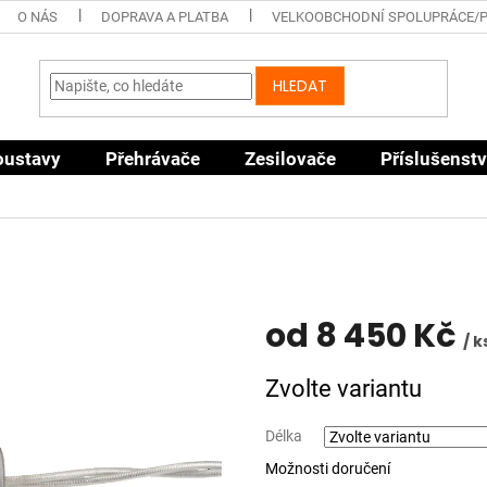
O NÁS
DOPRAVA A PLATBA
VELKOOBCHODNÍ SPOLUPRÁCE/
HLEDAT
oustavy
Přehrávače
Zesilovače
Příslušenstv
od
8 450 Kč
/ k
Měrná
Zvolte variantu
cena:
Délka
Možnosti doručení