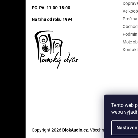
Doprava
PO-PA: 11:00-18:00
Velkoob
Proč na
Na trhu od roku 1994
Obchod
Podmínk
Moje ob
Kontakt
Tento web p
webu vyjadřu
Nastaven
Copyright 2026
DiokAudio.cz
. Všechna práva vyhrazen