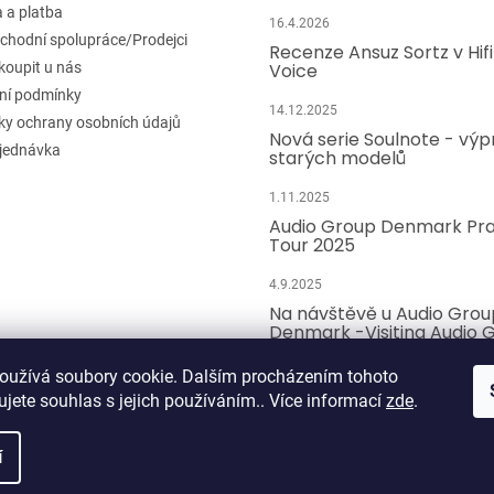
 a platba
16.4.2026
chodní spolupráce/Prodejci
Recenze Ansuz Sortz v Hif
koupit u nás
Voice
ní podmínky
14.12.2025
y ochrany osobních údajů
Nová serie Soulnote - výp
jednávka
starých modelů
1.11.2025
Audio Group Denmark Pr
Tour 2025
4.9.2025
Na návštěvě u Audio Grou
Denmark -Visiting Audio 
Denmark - english transl
oužívá soubory cookie. Dalším procházením tohoto
13.2.2025
jete souhlas s jejich používáním.. Více informací
zde
.
í
a.