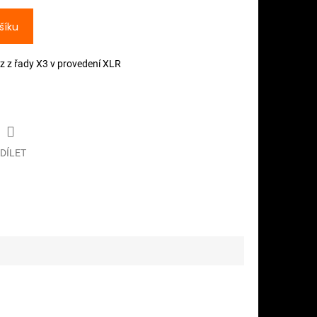
šíku
uz z řady X3 v provedení XLR
DÍLET