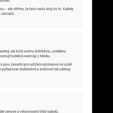
úroveň.
 – ale věříme, že tato cesta stojí za to. Kabely
h zázraků.
ovatelný, ale kvůli svému křehkému, umělému
stují hudební nástroje z hliníku.
sto jsou zásadní pro udržení rezonance na uzdě.
ď je potlačovat dodatečně a snižovat tak odstup
odle cenové a výkonnostní třídy kabelů.