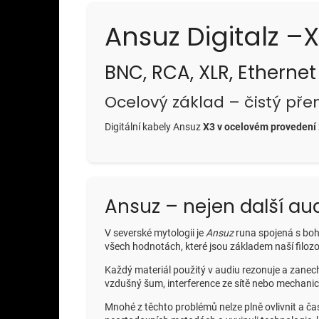
Ansuz Digitalz –
BNC, RCA, XLR, Ethernet
Ocelový základ – čistý pře
Digitální kabely Ansuz
X3 v ocelovém provedení
Ansuz – nejen další au
V severské mytologii je
Ansuz
runa spojená s boh
všech hodnotách, které jsou základem naší filozofi
Každý materiál použitý v audiu rezonuje a zanechá
vzdušný šum, interference ze sítě nebo mechanick
Mnohé z těchto problémů nelze plně ovlivnit a ča