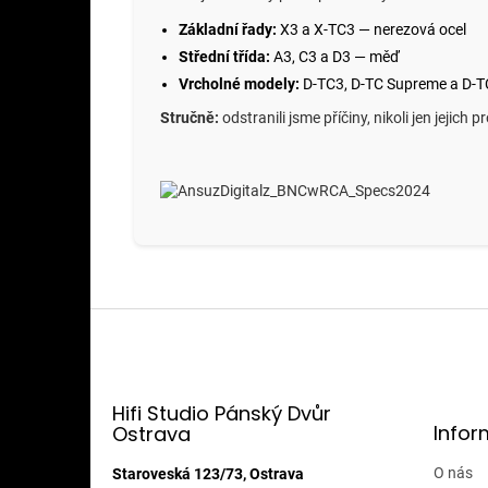
Základní řady:
X3 a X-TC3 — nerezová ocel
Střední třída:
A3, C3 a D3 — měď
Vrcholné modely:
D-TC3, D-TC Supreme a D-TC
Stručně:
odstranili jsme příčiny, nikoli jen jejich p
Z
á
p
a
t
Hifi Studio Pánský Dvůr
Infor
Ostrava
í
O nás
Staroveská 123/73, Ostrava