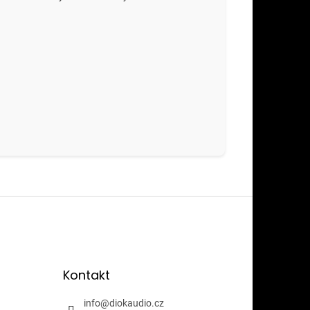
Kontakt
info
@
diokaudio.cz