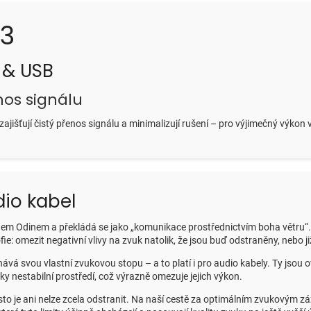
X3
 & USB
nos signálu
zajišťují čistý přenos signálu a minimalizují rušení – pro výjimečný výkon
dio kabel
em Odinem a překládá se jako „komunikace prostřednictvím boha větru“. 
e: omezit negativní vlivy na zvuk natolik, že jsou buď odstraněny, nebo již
vá svou vlastní zvukovou stopu – a to platí i pro audio kabely. Ty jsou o
y nestabilní prostředí, což výrazně omezuje jejich výkon.
sto je ani nelze zcela odstranit. Na naší cestě za optimálním zvukovým z