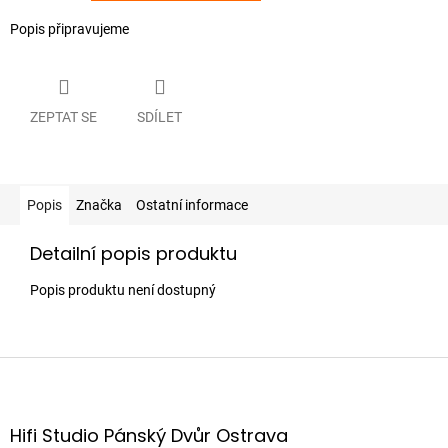
Popis připravujeme
ZEPTAT SE
SDÍLET
Popis
Značka
Ostatní informace
Detailní popis produktu
Popis produktu není dostupný
Z
á
p
a
Hifi Studio Pánský Dvůr Ostrava