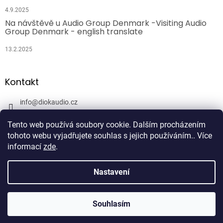
4.9.2025
Na návštěvě u Audio Group Denmark -Visiting Audio
Group Denmark - english translate
13.2.2025
Kontakt
info
@
diokaudio.cz
608943409
Tento web používá soubory cookie. Dalším procházením
DiokAudio.cz - Hifi Studio Pánský Dvůr
tohoto webu vyjadřujete souhlas s jejich používáním.. Více
informací
zde
.
Nastavení
Vytvořil Shoptet
Souhlasím
Copyright 2026
DiokAudio.cz
. Všechna práva vyhrazena.