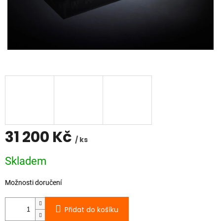
31 200 Kč
/ ks
Měrná
Skladem
cena:
Možnosti doručení
Přidat do košíku