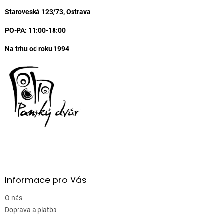
t
í
Staroveská 123/73, Ostrava
PO-PA: 11:00-18:00
Na trhu od roku 1994
Informace pro Vás
O nás
Doprava a platba