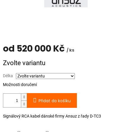
od
520 000 Kč
/ ks
Měrná
Zvolte variantu
cena:
Délka
Možnosti doručení
Přidat do košíku
Signálový RCA kabel dánské firmy Ansuz z řady D-TC3