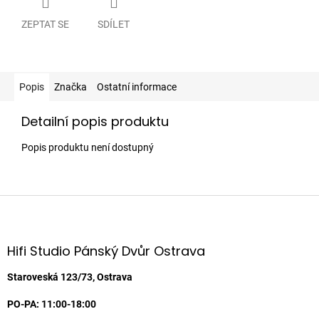
ZEPTAT SE
SDÍLET
Popis
Značka
Ostatní informace
Detailní popis produktu
Popis produktu není dostupný
Z
á
p
a
Hifi Studio Pánský Dvůr Ostrava
t
í
Staroveská 123/73, Ostrava
PO-PA: 11:00-18:00