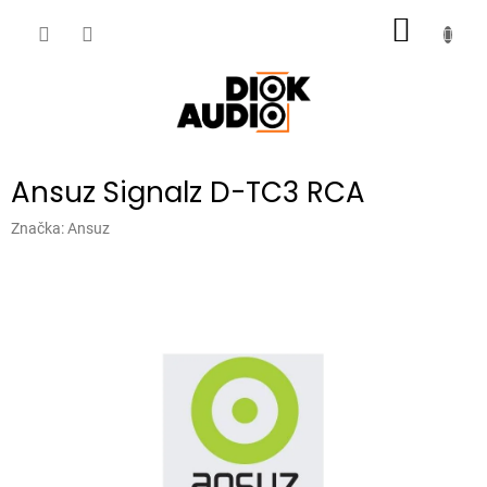
Přejít
NÁKUP
na
obsah
KOŠÍK
Ansuz Signalz D-TC3 RCA
Značka:
Ansuz