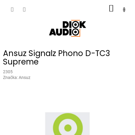
Přejít
NÁKUP
na
obsah
KOŠÍK
Ansuz Signalz Phono D-TC3
Supreme
2305
Značka:
Ansuz