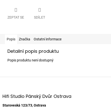
ZEPTAT SE
SDÍLET
Popis
Značka
Ostatní informace
Detailní popis produktu
Popis produktu není dostupný
Z
á
p
a
Hifi Studio Pánský Dvůr Ostrava
t
í
Staroveská 123/73, Ostrava