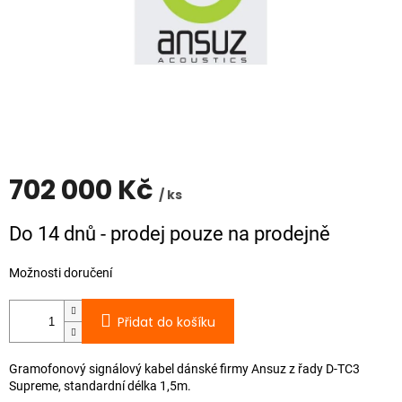
702 000 Kč
/ ks
Měrná
Do 14 dnů - prodej pouze na prodejně
cena:
Možnosti doručení
Přidat do košíku
Gramofonový signálový kabel dánské firmy Ansuz z řady D-TC3
Supreme, standardní délka 1,5m.