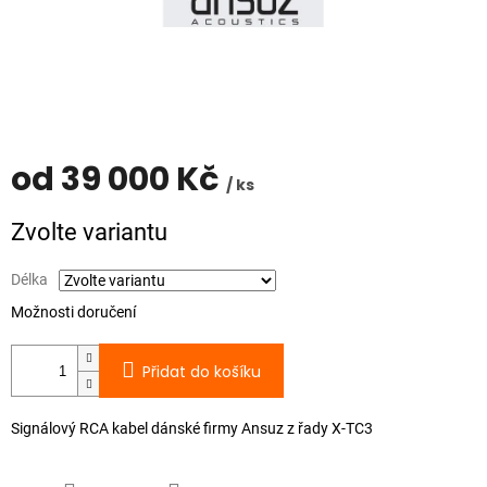
od
39 000 Kč
/ ks
Měrná
Zvolte variantu
cena:
Délka
Možnosti doručení
Přidat do košíku
Signálový RCA kabel dánské firmy Ansuz z řady X-TC3