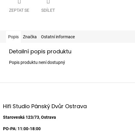
ZEPTAT SE
SDÍLET
Popis
Značka
Ostatní informace
Detailní popis produktu
Popis produktu není dostupný
Z
á
p
a
Hifi Studio Pánský Dvůr Ostrava
t
í
Staroveská 123/73, Ostrava
PO-PA: 11:00-18:00