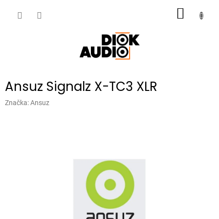
Přejít
NÁKUP
na
obsah
KOŠÍK
Ansuz Signalz X-TC3 XLR
Značka:
Ansuz