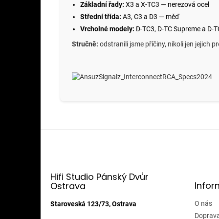
Základní řady:
X3 a X-TC3 — nerezová ocel
Střední třída:
A3, C3 a D3 — měď
Vrcholné modely:
D-TC3, D-TC Supreme a D-TC
Stručně:
odstranili jsme příčiny, nikoli jen jejich p
Z
á
p
a
t
Hifi Studio Pánský Dvůr
Infor
Ostrava
í
O nás
Staroveská 123/73, Ostrava
Doprava