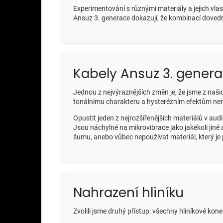
Experimentování s různými materiály a jejich vlas
Ansuz 3. generace dokazují, že kombinací dovedn
Kabely Ansuz 3. gener
Jednou z nejvýraznějších změn je, že jsme z naši
tonálnímu charakteru a hysterézním efektům není 
Opustit jeden z nejrozšířenějších materiálů v au
Jsou náchylné na mikrovibrace jako jakékoli jiné a
šumu, anebo vůbec nepoužívat materiál, který je 
Nahrazení hliníku
Zvolili jsme druhý přístup: všechny hliníkové kon