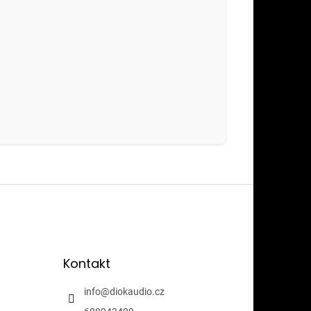
Kontakt
info
@
diokaudio.cz