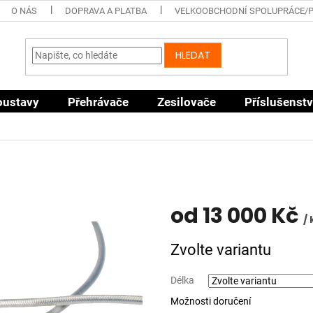
O NÁS
DOPRAVA A PLATBA
VELKOOBCHODNÍ SPOLUPRÁCE/
HLEDAT
oustavy
Přehrávače
Zesilovače
Příslušenstv
od
13 000 Kč
/ 
Měrná
Zvolte variantu
cena:
Délka
Možnosti doručení