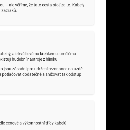
 – ale věříme, že tato cesta stojí za to. Kabely
h zázraků.
ovatelný, ale kvůli svému křehkému, umělému
stují hudební nástroje z hliníku.
sto jsou zásadní pro udržení rezonance na uzdě.
ď je potlačovat dodatečně a snižovat tak odstup
odle cenové a výkonnostní třídy kabelů.