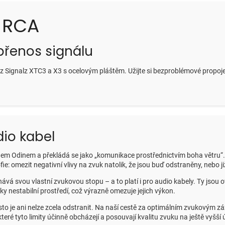
3 RCA
 přenos signálu
 Signalz XTC3 a X3 s ocelovým pláštěm. Užijte si bezproblémové propoje
dio kabel
em Odinem a překládá se jako „komunikace prostřednictvím boha větru“. 
e: omezit negativní vlivy na zvuk natolik, že jsou buď odstraněny, nebo již
vá svou vlastní zvukovou stopu – a to platí i pro audio kabely. Ty jsou o
y nestabilní prostředí, což výrazně omezuje jejich výkon.
sto je ani nelze zcela odstranit. Na naší cestě za optimálním zvukovým z
eré tyto limity účinně obcházejí a posouvají kvalitu zvuku na ještě vyšší 