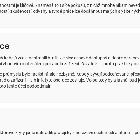
tnostmi je klíčové. Znamená to tisíce pokusů, z nichž mnohé nikam nevedou
ostí, zkušeností, odvahy a tvrdé práce lze dosáhnout malých slyšitelnýc
ace
ch kabelů zcela odstranili hliník. Je sice cenově dostupný a dobře oprac
vhodným materiálem pro audio zařízení. Ostatně – i proto prakticky neexi
dio průmyslu bylo radikální, ale nezbytné. Kabely bývají podceňované, pře
udio zařízení – a hliník tyto oscilace zesiluje. Volba tedy byla jasná: bu
pro tento účel podoptimální.
ektorové kryty jsme nahradili protějšky z nerezové oceli, mědi a titanu – p