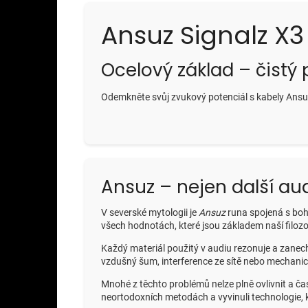
Ansuz Signalz X
Ocelový základ – čistý
Odemkněte svůj zvukový potenciál s kabely Ansuz
Ansuz – nejen další au
V severské mytologii je
Ansuz
runa spojená s boh
všech hodnotách, které jsou základem naší filozofi
Každý materiál použitý v audiu rezonuje a zanechá
vzdušný šum, interference ze sítě nebo mechanick
Mnohé z těchto problémů nelze plně ovlivnit a ča
neortodoxních metodách a vyvinuli technologie, kt