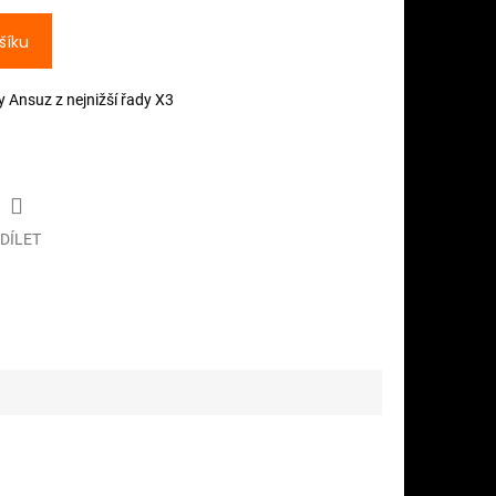
šíku
 Ansuz z nejnižší řady X3
DÍLET