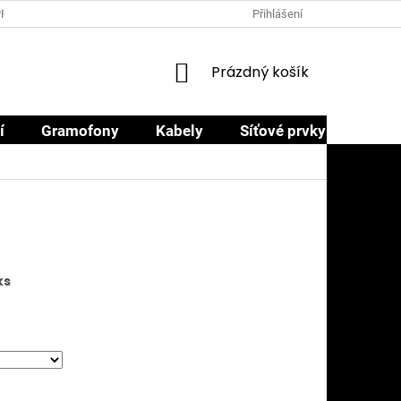
PRODEJCI
PROČ NAKOUPIT U NÁS
OBCHODNÍ PODMÍNKY
Přihlášení
NÁKUPNÍ
Prázdný košík
KOŠÍK
í
Gramofony
Kabely
Síťové prvky
Sluch
ks