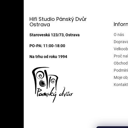
á
p
a
t
Hifi Studio Pánský Dvůr
Infor
Ostrava
í
O nás
Staroveská 123/73, Ostrava
Doprava
PO-PA: 11:00-18:00
Velkoob
Proč na
Na trhu od roku 1994
Obchod
Podmínk
Moje ob
Kontakt