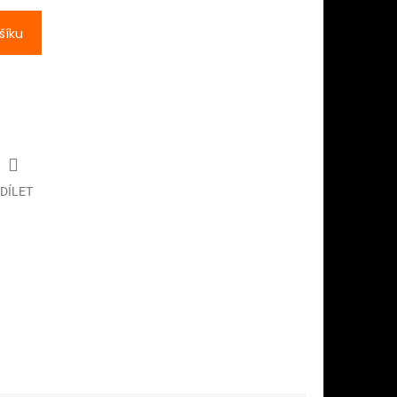
šíku
DÍLET