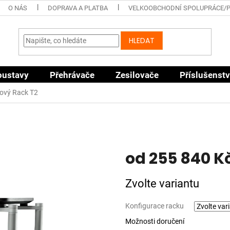
O NÁS
DOPRAVA A PLATBA
VELKOOBCHODNÍ SPOLUPRÁCE/
HLEDAT
oustavy
Přehrávače
Zesilovače
Příslušenstv
ový Rack T2
od
255 840 K
Měrná
Zvolte variantu
cena:
Konfigurace racku
Možnosti doručení