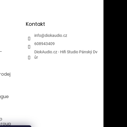
Kontakt
info
@
diokaudio.cz
608943409
i-
DiokAudio.cz - Hifi Studio Pánský Dv
ůr
rodej
ague
p
Group