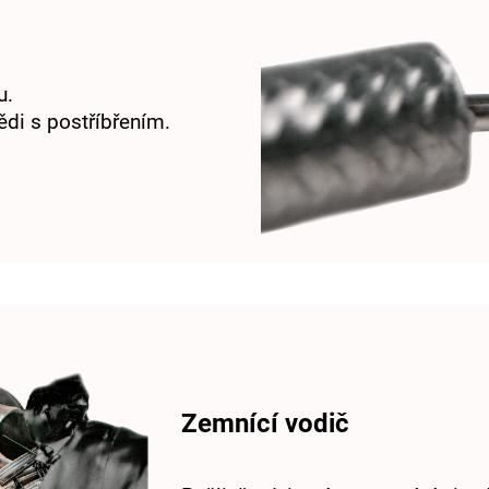
u.
di s postříbřením.
Zemnící vodič