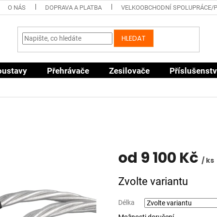
O NÁS
DOPRAVA A PLATBA
VELKOOBCHODNÍ SPOLUPRÁCE/
HLEDAT
oustavy
Přehrávače
Zesilovače
Příslušenstv
od
9 100 Kč
/ ks
Měrná
Zvolte variantu
cena:
Délka