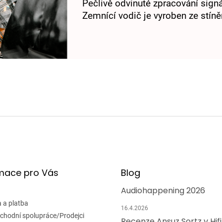
Pečlivě odvinuté zpracování signá
Zemnící vodič je vyroben ze stín
mace pro Vás
Blog
Audiohappening 2026
 a platba
16.4.2026
chodní spolupráce/Prodejci
Recenze Ansuz Sortz v Hif