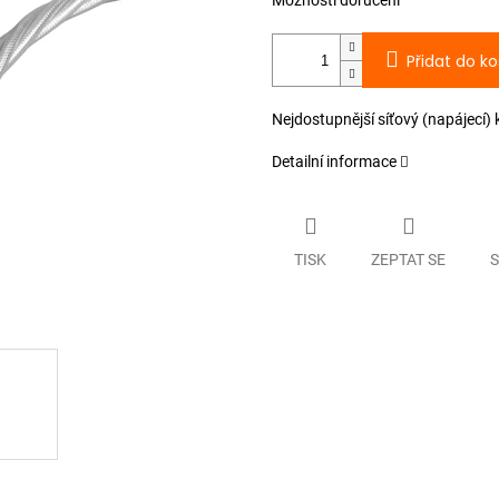
Možnosti doručení
Přidat do ko
Nejdostupnější síťový (napájecí
Detailní informace
TISK
ZEPTAT SE
S