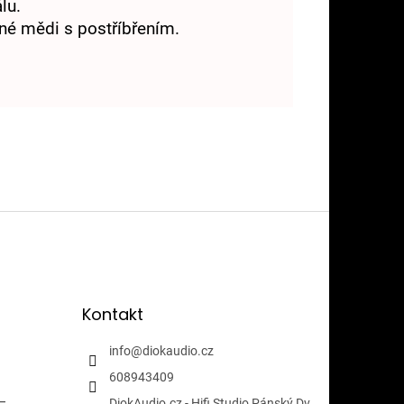
lu.
ěné mědi s postříbřením.
Kontakt
info
@
diokaudio.cz
608943409
i-
DiokAudio.cz - Hifi Studio Pánský Dv