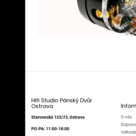
Z
á
p
a
t
Hifi Studio Pánský Dvůr
Infor
Ostrava
í
O nás
Staroveská 123/73, Ostrava
Doprava
PO-PA: 11:00-18:00
Velkoob