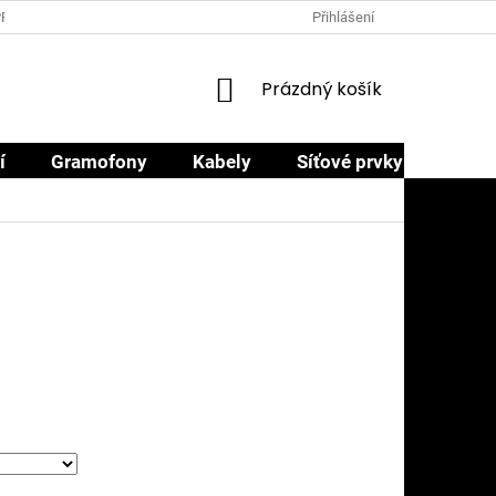
PRODEJCI
PROČ NAKOUPIT U NÁS
OBCHODNÍ PODMÍNKY
Přihlášení
NÁKUPNÍ
Prázdný košík
KOŠÍK
í
Gramofony
Kabely
Síťové prvky
Sluch