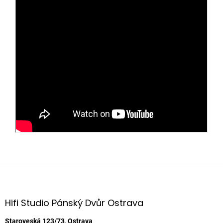
Z
á
p
a
Hifi Studio Pánský Dvůr Ostrava
t
Staroveská 123/73, Ostrava