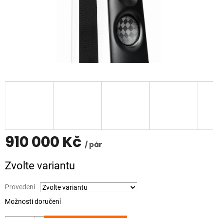
910 000 Kč
/ pár
Měrná
Zvolte variantu
cena:
Provedení
Možnosti doručení