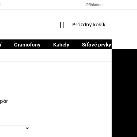
PRODEJCI
PROČ NAKOUPIT U NÁS
OBCHODNÍ PODMÍNKY
Přihlášení
NÁKUPNÍ
Prázdný košík
KOŠÍK
í
Gramofony
Kabely
Síťové prvky
Sluch
 pár