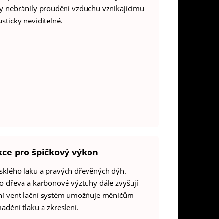
by nebránily proudění vzduchu vznikajícímu
ticky neviditelné.
ukce pro špičkový výkon
esklého laku a pravých dřevěných dýh.
o dřeva a karbonové výztuhy dále zvyšují
dní ventilační systém umožňuje měničům
dění tlaku a zkreslení.