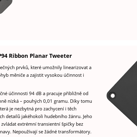
P94 Ribbon Planar Tweeter
nečných prvků, které umožnily linearizovat a
hyb měniče a zajistit vysokou účinnost i
né účinnosti 94 dB a pracuje přibližně od
émně nízká – pouhých 0,01 gramu. Díky tomu
terá je nezbytná pro zachycení i těch
ch detailů jakéhokoli hudebního žánru. Jeho
vládat extrémní transientní špičky bez
únavy. Nepoužívají se žádné transformátory.