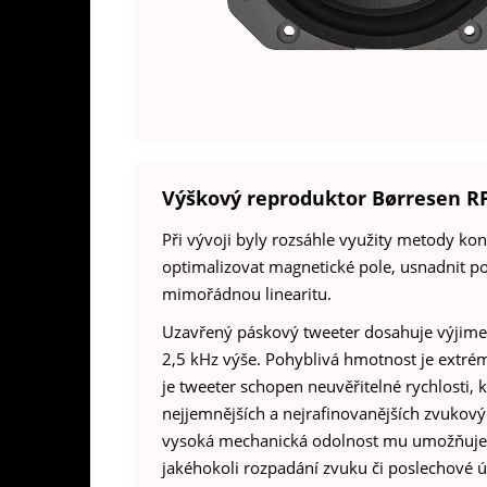
Výškový reproduktor Børresen R
Při vývoji byly rozsáhle využity metody ko
optimalizovat magnetické pole, usnadnit po
mimořádnou linearitu.
Uzavřený páskový tweeter dosahuje výjimeč
2,5 kHz výše. Pohyblivá hmotnost je extr
je tweeter schopen neuvěřitelné rychlosti, k
nejjemnějších a nejrafinovanějších zvukový
vysoká mechanická odolnost mu umožňuje z
jakéhokoli rozpadání zvuku či poslechové 