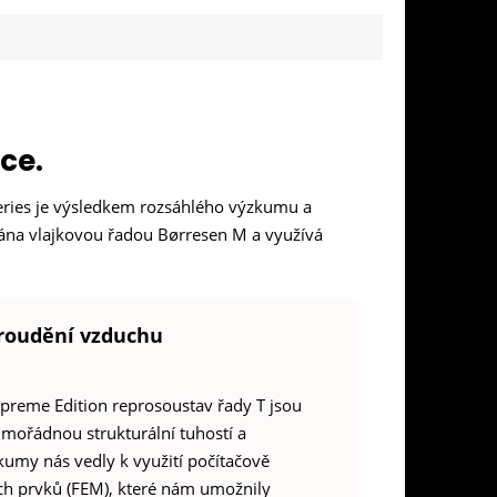
ce.
series je výsledkem rozsáhlého výzkumu a
vána vlajkovou řadou Børresen M a využívá
proudění vzduchu
upreme Edition reprosoustav řady T jsou
imořádnou strukturální tuhostí a
kumy nás vedly k využití počítačově
h prvků (FEM), které nám umožnily