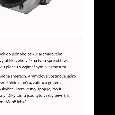
ných do jednoho celku: aramidového
vy uhlíkového vlákna typu spread tow.
vou plochu s výjimečnými vlastnostmi.
v mnoha směrech. Aramidové voštinové jádro
vertikálním směru, zatímco grafen a
yřice, která vrstvy spojuje, zvyšují
ny. Díky tomu jsou tyto vazby pevnější,
mimořádně lehká.