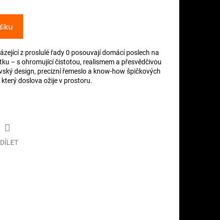
šíku
ející z proslulé řady 0 posouvají domácí poslech na
ku – s ohromující čistotou, realismem a přesvědčivou
ávský design, precizní řemeslo a know-how špičkových
který doslova ožije v prostoru.
DÍLET