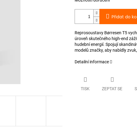
Možnosti doručení
Přidat do ko
Reprosoustavy Børresen T5 vycház
úroveň skutečného high-end zážit
hudební energií. Spojují skandin
modelů značky, aby nabídly zvuk, 
Detailní informace
TISK
ZEPTAT SE
S