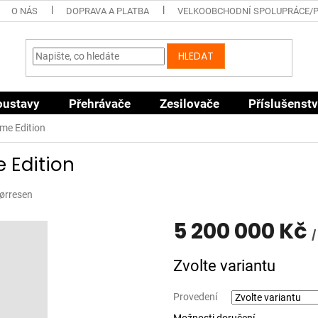
O NÁS
DOPRAVA A PLATBA
VELKOOBCHODNÍ SPOLUPRÁCE/
HLEDAT
oustavy
Přehrávače
Zesilovače
Příslušenstv
eme Edition
 Edition
ørresen
5 200 000 Kč
/
Měrná
Zvolte variantu
cena:
Provedení