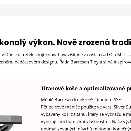
konalý výkon. Nově zrozená tradi
 v Dánsku a ztělesňují know-how získané z našich řad O a M. T-
lazeném, nadčasovém designu. Řada Børresen T byla silně inspiro
Titanové koše a optimalizované 
Měnič Børresen IronFree5 Titanium SSE
Pětipalcové měniče použité ve verzi Silver S
vybaveny koši z titanu, který se vyznačuje m
vynikajícími tlumicími vlastnostmi. Naše výz
optimalizovaných návrhů metodou konečnýc