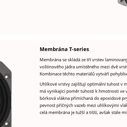
Membrána T-series
Membrána se skládá ze tří vrstev laminova
voštinového jádra umístěného mezi dvě vrst
Kombinace těchto materiálů vytváří pohybli
Uhlíkové vrstvy zajišťují optimální tuhost 
má vynikající poměr tuhosti k hmotnosti ve 
bórková vlákna přimíchaná do epoxidové prysk
pevnost příčných vazeb mezi uhlíkovými vlák
celá membrána je tužší a tišší, avšak stále 