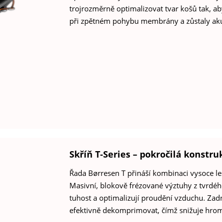
trojrozměrně optimalizovat tvar košů tak, a
při zpětném pohybu membrány a zůstaly akus
Skříň T-Series – pokročilá konstr
Řada Børresen T přináší kombinaci vysoce l
Masivní, blokově frézované výztuhy z tvrdéh
tuhost a optimalizují proudění vzduchu. Za
efektivně dekomprimovat, čímž snižuje hroma