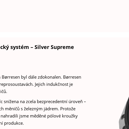
cký systém – Silver Supreme
 Børresen byl dále zdokonalen. Børresen
eprosoustavách. Jejich indukčnost je
ičů.
c snížena na zcela bezprecedentní úroveň –
ích měničů s železným jádrem. Protože
, nahradili jsme měděné pólové kroužky
ní produkce.