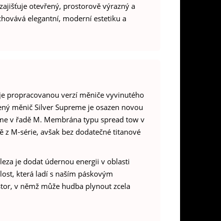
zajišťuje otevřený, prostorově výrazný a
hovává elegantní, moderní estetiku a
je propracovanou verzí měniče vyvinutého
ený měnič Silver Supreme je osazen novou
áme v řadě M. Membrána typu spread tow v
z M-série, avšak bez dodatečné titanové
eza je dodat údernou energii v oblasti
hlost, která ladí s naším páskovým
stor, v němž může hudba plynout zcela