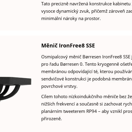
Tato precizně navržená konstrukce kabinetu 
vysoce dynamický zvuk, přičemž zároveň zac
minimální nároky na prostor.
Měnič IronFree8 SSE
Osmipalcový měnič Børresen IronFree8 SSE 
pro řadu Børresen 0. Tento kryogenně ošetř
membránou odpovídající té, kterou použív
sendvičové konstrukci je podobná membráně 
povrchové vrstvy.
Cílem tohoto nízkoindukčního měniče bez žel
nižších frekvencí a současně si zachovat ryc
planárním tweeterem RP94 – aby vznikl pro
přirozeně.