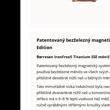
Patentovaný bezželezný magneti
Edition
Børresen IronFree5 Titanium SSE měnič
Patentovaný bezželezný magnetický systém
používá bezželezné měniče ve všech svých r
přibližně desetkrát nižší než u běžných měn
Tato mimořádně nízká indukčnost byla naví
přibližně dvanáctkrát nižší než u konvenčn
stříbro má o 6–8 % lepší vodivost než měď
ručně vyráběnými stříbrnými kroužky vlast