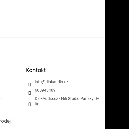
Kontakt
info
@
diokaudio.cz
608943409
i-
DiokAudio.cz - Hifi Studio Pánský Dv
ůr
rodej