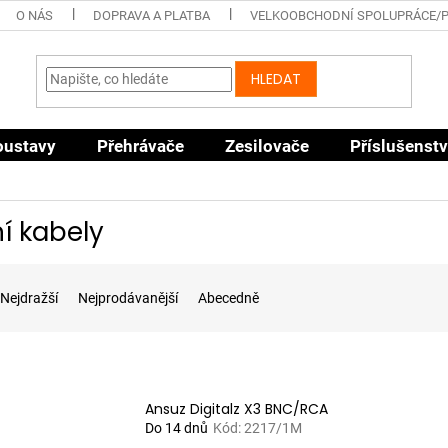
O NÁS
DOPRAVA A PLATBA
VELKOOBCHODNÍ SPOLUPRÁCE/
HLEDAT
oustavy
Přehrávače
Zesilovače
Příslušenstv
ní kabely
Nejdražší
Nejprodávanější
Abecedně
Ansuz Digitalz X3 BNC/RCA
Do 14 dnů
Kód:
2217/1M