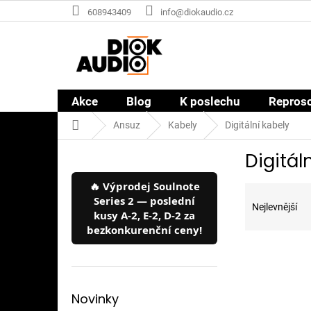
Přejít
608943409
info@diokaudio.cz
na
obsah
Akce
Blog
K poslechu
Repros
Domů
Ansuz
Kabely
Digitální kabely
P
Digitál
o
s
🔥 Výprodej Soulnote
Ř
t
Series 2 — poslední
a
r
Nejlevnější
kusy A-2, E-2, D-2 za
z
a
bezkonkurenční ceny!
e
n
V
n
n
ý
í
í
p
p
p
i
r
a
Novinky