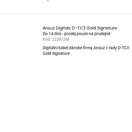
Ansuz Digitalz D-TC3 Gold Signature
Do 14 dnů - prodej pouze na prodejně
Kód:
2238/2M
Digitální kabel dánské firmy Ansuz z řady D-TC3
Gold Signature
O
v
l
á
d
a
c
í
p
r
v