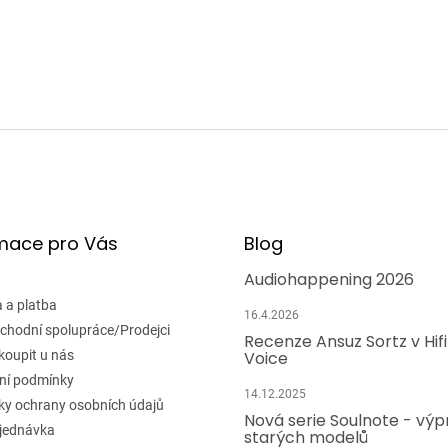
k
y
v
ý
p
i
s
u
mace pro Vás
Blog
Audiohappening 2026
 a platba
16.4.2026
chodní spolupráce/Prodejci
Recenze Ansuz Sortz v Hif
koupit u nás
Voice
ní podmínky
14.12.2025
y ochrany osobních údajů
Nová serie Soulnote - výp
jednávka
starých modelů