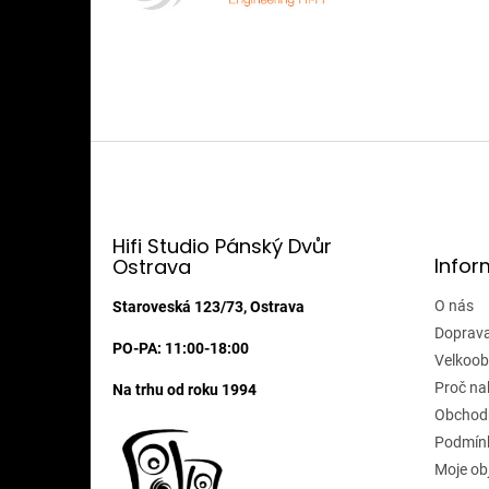
Z
á
p
a
t
Hifi Studio Pánský Dvůr
Infor
Ostrava
í
O nás
Staroveská 123/73, Ostrava
Doprava
PO-PA: 11:00-18:00
Velkoob
Proč na
Na trhu od roku 1994
Obchod
Podmínk
Moje ob