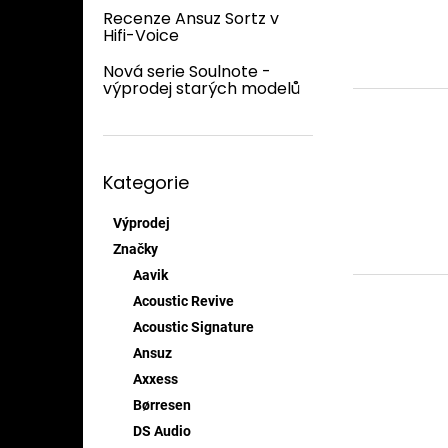
s
o
n
Recenze Ansuz Sortz v
p
d
e
Hifi-Voice
r
u
l
o
k
Nová serie Soulnote -
d
t
výprodej starých modelů
u
ů
k
t
Přeskočit
ů
Kategorie
kategorie
Výprodej
Značky
Aavik
Acoustic Revive
Acoustic Signature
Ansuz
Axxess
Børresen
DS Audio