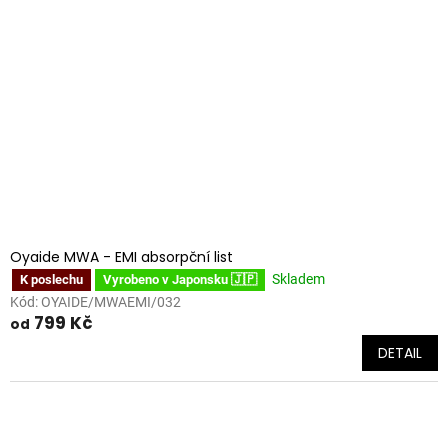
Oyaide MWA - EMI absorpční list
Skladem
K poslechu
Vyrobeno v Japonsku 🇯🇵
Kód:
OYAIDE/MWAEMI/032
799 Kč
od
DETAIL