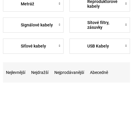
Reproduktorové
Metráž
kabely
Sítové filtry,
Signálové kabely
zásuvky
Síťové kabely
USB Kabely
Ř
a
Nejlevnější
Nejdražší
Nejprodávanější
Abecedně
z
e
V
n
ý
í
p
p
i
r
s
o
p
d
r
u