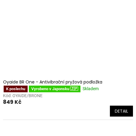
Oyaide BR One - Antivibrační pryžová podložka
Skladem
K poslechu
Vyrobeno v Japonsku 🇯🇵
Kód:
OYAIDE/BRONE
849 Kč
DETAIL