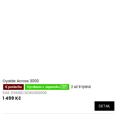
Oyaide Across 3000
2 až 8 týdnů
K poslechu
Vyrobeno v Japonsku 🇯🇵
Kód:
OYAIDE/ACROSS3000
1 499 Kč
DETAIL