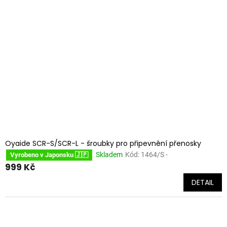
Oyaide SCR-S/SCR-L - šroubky pro připevnění přenosky
Skladem
Kód:
1464/S -
Vyrobeno v Japonsku 🇯🇵
999 Kč
DETAIL