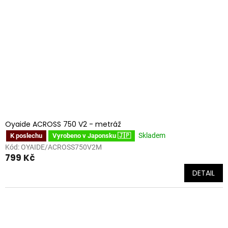
Oyaide ACROSS 750 V2 - metráž
Skladem
K poslechu
Vyrobeno v Japonsku 🇯🇵
Kód:
OYAIDE/ACROSS750V2M
799 Kč
DETAIL