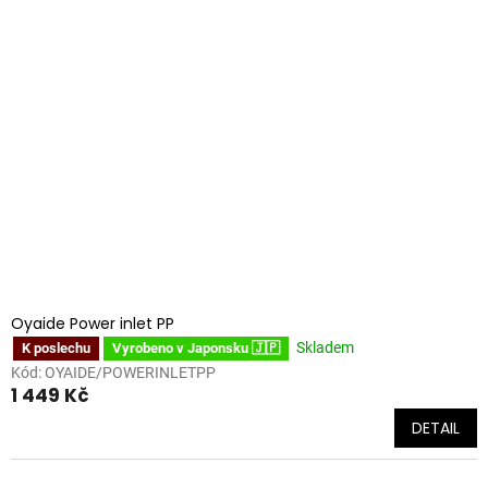
Oyaide Power inlet PP
Skladem
K poslechu
Vyrobeno v Japonsku 🇯🇵
Kód:
OYAIDE/POWERINLETPP
1 449 Kč
DETAIL