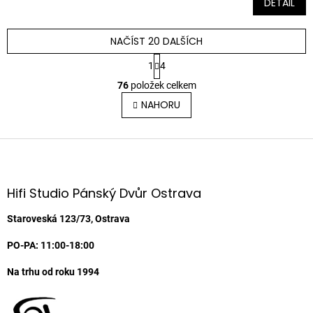
DETAIL
NAČÍST 20 DALŠÍCH
S
1
4
t
O
r
76
položek celkem
v
á
l
NAHORU
n
á
k
o
d
v
Z
a
á
c
á
n
í
p
í
p
a
Hifi Studio Pánský Dvůr Ostrava
r
t
v
í
Staroveská 123/73, Ostrava
k
y
PO-PA: 11:00-18:00
v
ý
Na trhu od roku 1994
p
i
s