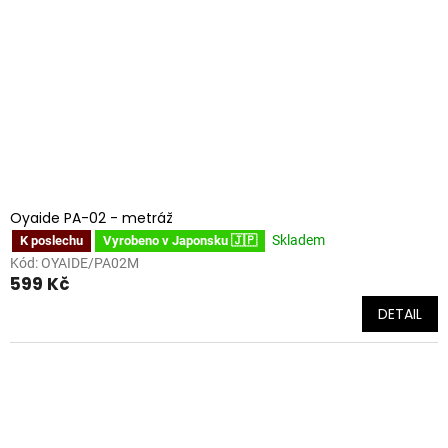
Oyaide PA-02 - metráž
Skladem
K poslechu
Vyrobeno v Japonsku 🇯🇵
Kód:
OYAIDE/PA02M
599 Kč
DETAIL