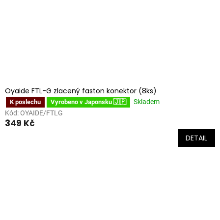
o
k
d
t
u
ů
k
t
ů
Oyaide FTL-G zlacený faston konektor (8ks)
Skladem
K poslechu
Vyrobeno v Japonsku 🇯🇵
Kód:
OYAIDE/FTLG
349 Kč
DETAIL