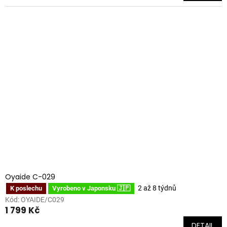
Oyaide C-029
2 až 8 týdnů
K poslechu
Vyrobeno v Japonsku 🇯🇵
Kód:
OYAIDE/C029
1 799 Kč
DETAIL