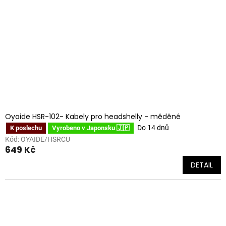
Oyaide HSR-102- Kabely pro headshelly - měděné
Do 14 dnů
K poslechu
Vyrobeno v Japonsku 🇯🇵
Kód:
OYAIDE/HSRCU
649 Kč
DETAIL