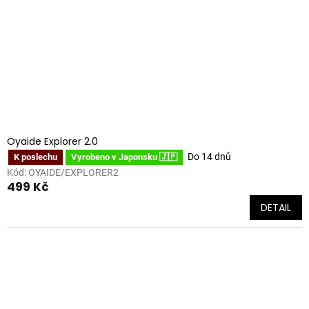
Oyaide Explorer 2.0
Do 14 dnů
K poslechu
Vyrobeno v Japonsku 🇯🇵
Kód:
OYAIDE/EXPLORER2
499 Kč
DETAIL