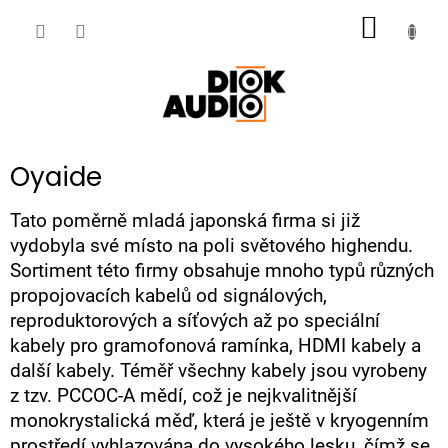
Přejít
NÁKUP
na
obsah
KOŠÍK
Oyaide
Tato poměrně mladá japonská firma si již
vydobyla své místo na poli světového highendu.
Sortiment této firmy obsahuje mnoho typů různých
propojovacích kabelů od signálových,
reproduktorových a síťových až po speciální
kabely pro gramofonová ramínka, HDMI kabely a
další kabely. Téměř všechny kabely jsou vyrobeny
z tzv. PCCOC-A mědí, což je nejkvalitnější
monokrystalická měď, která je ještě v kryogenním
prostředí vyhlazována do vysokého lesku, čímž se