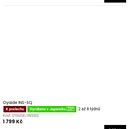
Oyaide INS-SQ
2 až 8 týdnů
K poslechu
Vyrobeno v Japonsku 🇯🇵
Kód:
OYAIDE/INSSQ
1 799 Kč