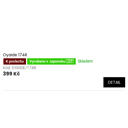
Oyaide 174R
Skladem
K poslechu
Vyrobeno v Japonsku 🇯🇵
Kód:
OYAIDE/174R
399 Kč
DETAIL