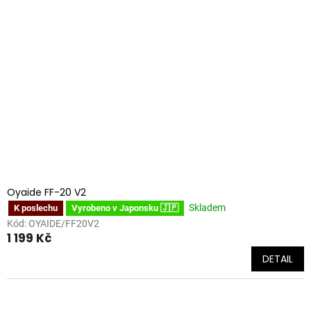
Oyaide FF-20 V2
Skladem
K poslechu
Vyrobeno v Japonsku 🇯🇵
Kód:
OYAIDE/FF20V2
1 199 Kč
DETAIL