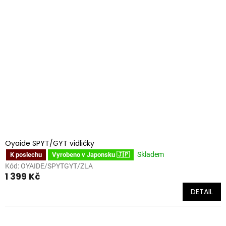
Oyaide SPYT/GYT vidličky
Skladem
K poslechu
Vyrobeno v Japonsku 🇯🇵
Kód:
OYAIDE/SPYTGYT/ZLA
1 399 Kč
DETAIL