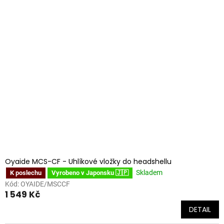
Oyaide MCS-CF - Uhlíkové vložky do headshellu
Skladem
K poslechu
Vyrobeno v Japonsku 🇯🇵
Kód:
OYAIDE/MSCCF
1 549 Kč
DETAIL