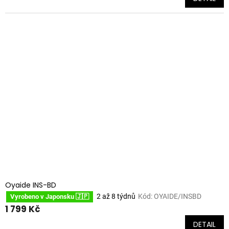
Oyaide INS-BD
2 až 8 týdnů
Kód:
OYAIDE/INSBD
Vyrobeno v Japonsku 🇯🇵
1 799 Kč
DETAIL