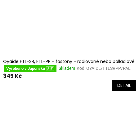
Oyaide FTL-SR, FTL-PP - fastony - rodiované nebo palladiové
Skladem
Kód:
OYAIDE/FTLSRPP/PAL
Vyrobeno v Japonsku 🇯🇵
349 Kč
DETAIL