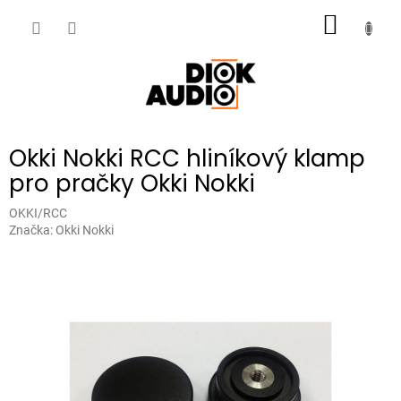
Přejít
NÁKUP
na
obsah
KOŠÍK
Okki Nokki RCC hliníkový klamp
pro pračky Okki Nokki
OKKI/RCC
Značka:
Okki Nokki