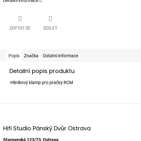
Detailní informace
ZEPTAT SE
SDÍLET
Popis
Značka
Ostatní informace
Detailní popis produktu
Hliníkový klamp pro pračky RCM
Z
á
p
a
Hifi Studio Pánský Dvůr Ostrava
t
Staroveská 123/73, Ostrava