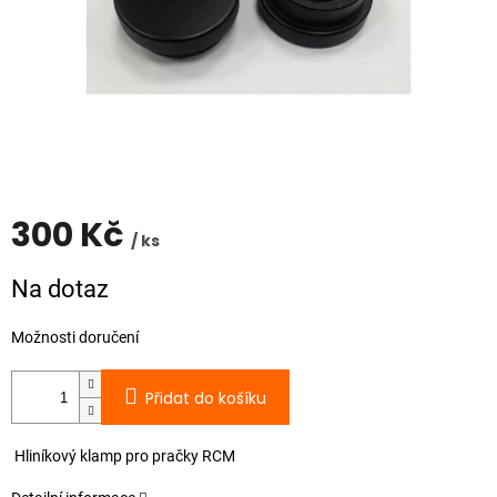
300 Kč
/ ks
Měrná
Na dotaz
cena:
Možnosti doručení
Přidat do košíku
Hliníkový klamp pro pračky RCM