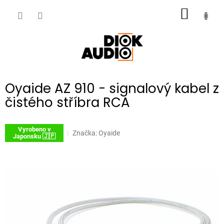
Přejít
NÁKUP
na
obsah
KOŠÍK
Oyaide AZ 910 - signalový kabel z
čistého stříbra RCA
Vyrobeno v
Značka:
Oyaide
Japonsku 🇯🇵