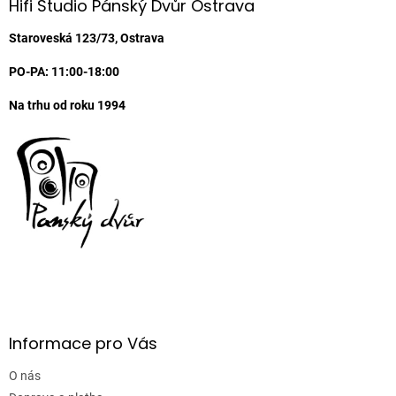
a
Hifi Studio Pánský Dvůr Ostrava
t
í
Staroveská 123/73, Ostrava
PO-PA: 11:00-18:00
Na trhu od roku 1994
Informace pro Vás
O nás