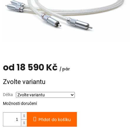
od
18 590 Kč
/ pár
Měrná
Zvolte variantu
cena:
Délka
Možnosti doručení
Přidat do košíku