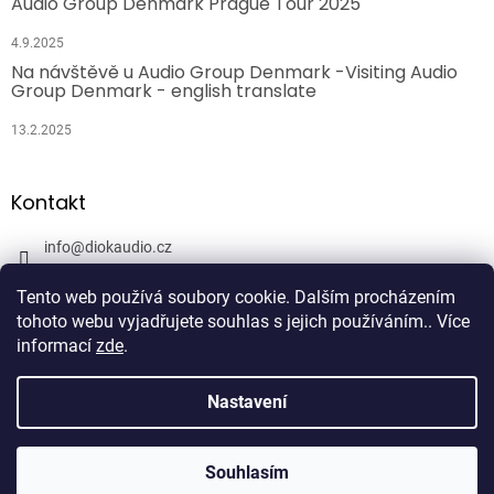
Audio Group Denmark Prague Tour 2025
4.9.2025
Na návštěvě u Audio Group Denmark -Visiting Audio
Group Denmark - english translate
13.2.2025
Kontakt
info
@
diokaudio.cz
608943409
Tento web používá soubory cookie. Dalším procházením
DiokAudio.cz - Hifi Studio Pánský Dvůr
tohoto webu vyjadřujete souhlas s jejich používáním.. Více
informací
zde
.
Nastavení
Vytvořil Shoptet
Souhlasím
Copyright 2026
DiokAudio.cz
. Všechna práva vyhrazena.