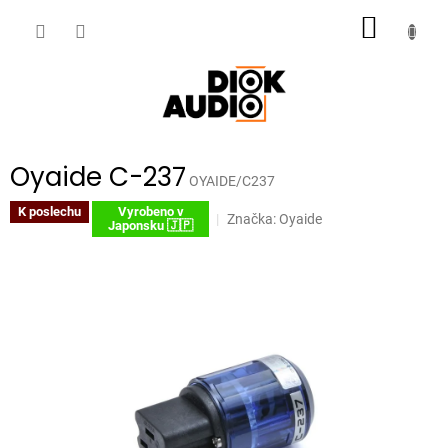
Přejít
NÁKUP
na
obsah
KOŠÍK
Oyaide C-237
OYAIDE/C237
K poslechu
Vyrobeno v
Značka:
Oyaide
Japonsku 🇯🇵