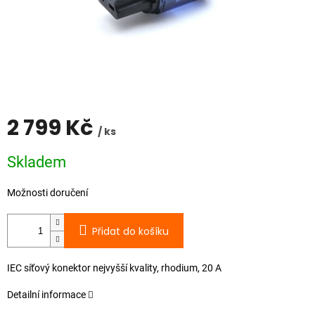
2 799 Kč
/ ks
Měrná
Skladem
cena:
Možnosti doručení
Přidat do košíku
IEC síťový konektor nejvyšší kvality, rhodium, 20 A
Detailní informace