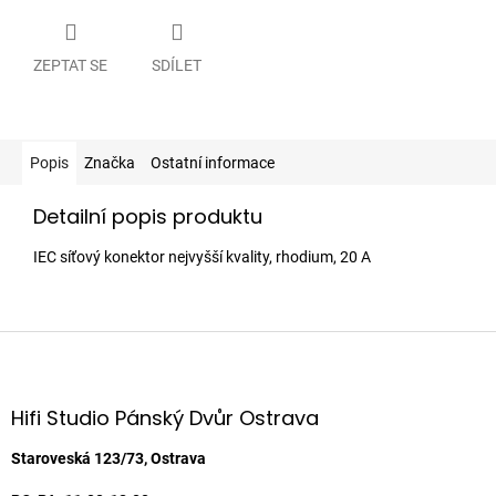
ZEPTAT SE
SDÍLET
Popis
Značka
Ostatní informace
Detailní popis produktu
IEC síťový konektor nejvyšší kvality, rhodium, 20 A
Z
á
p
a
Hifi Studio Pánský Dvůr Ostrava
t
í
Staroveská 123/73, Ostrava