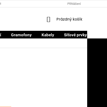
PRODEJCI
PROČ NAKOUPIT U NÁS
OBCHODNÍ PODMÍNKY
Přihlášení
NÁKUPNÍ
Prázdný košík
KOŠÍK
í
Gramofony
Kabely
Síťové prvky
Sluch