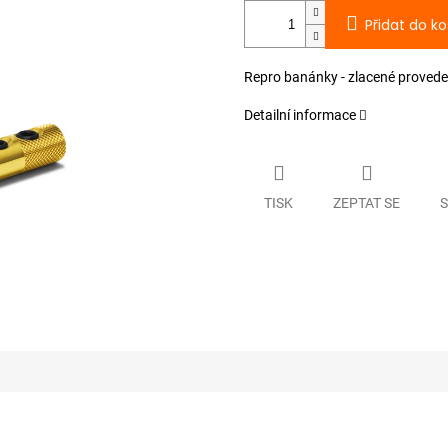
Přidat do ko
Repro banánky - zlacené proveden
Detailní informace
TISK
ZEPTAT SE
S