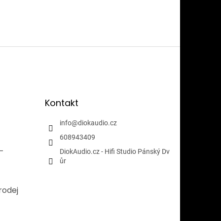
Kontakt
info
@
diokaudio.cz
608943409
i-
DiokAudio.cz - Hifi Studio Pánský Dv
ůr
rodej