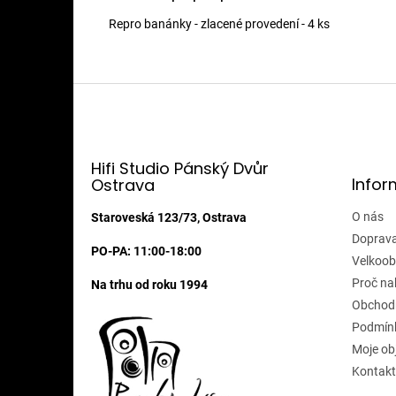
Repro banánky - zlacené provedení - 4 ks
Z
á
p
a
t
Hifi Studio Pánský Dvůr
Infor
Ostrava
í
O nás
Staroveská 123/73, Ostrava
Doprava
PO-PA: 11:00-18:00
Velkoob
Proč na
Na trhu od roku 1994
Obchod
Podmínk
Moje ob
Kontakt