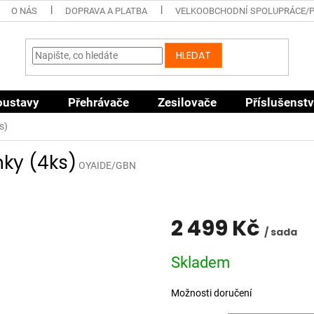
O NÁS
DOPRAVA A PLATBA
VELKOOBCHODNÍ SPOLUPRÁCE/
HLEDAT
oustavy
Přehrávače
Zesilovače
Příslušenstv
s)
ky (4ks)
OYAIDE/GBN
2 499 Kč
/ sada
Měrná
Skladem
cena:
Možnosti doručení