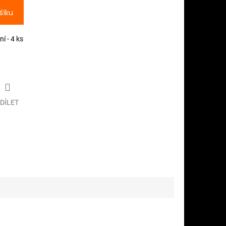
šíku
í - 4 ks
DÍLET