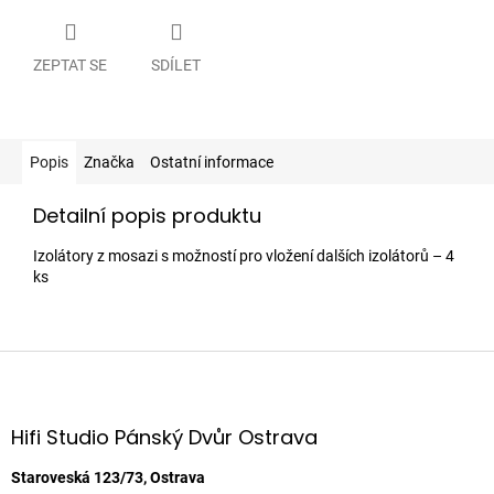
ZEPTAT SE
SDÍLET
Popis
Značka
Ostatní informace
Detailní popis produktu
Izolátory z mosazi s možností pro vložení dalších izolátorů – 4
ks
Z
á
p
a
Hifi Studio Pánský Dvůr Ostrava
t
í
Staroveská 123/73, Ostrava