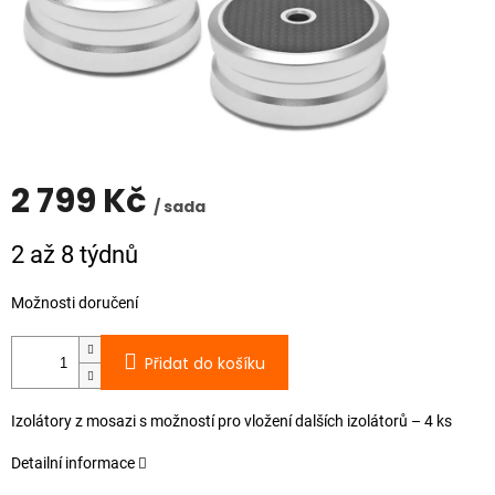
2 799 Kč
/ sada
Měrná
2 až 8 týdnů
cena:
Možnosti doručení
Přidat do košíku
Izolátory z mosazi s možností pro vložení dalších izolátorů – 4 ks
Detailní informace