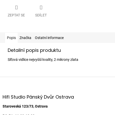
ZEPTAT SE
SDÍLET
Popis
Značka
Ostatní informace
Detailní popis produktu
Síťová vidlice nejvyšší kvality, 2 mikrony zlata
Z
á
p
a
Hifi Studio Pánský Dvůr Ostrava
t
í
Staroveská 123/73, Ostrava