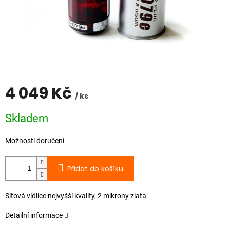
4 049 Kč
/ ks
Měrná
Skladem
cena:
Možnosti doručení
Přidat do košíku
Síťová vidlice nejvyšší kvality, 2 mikrony zlata
Detailní informace