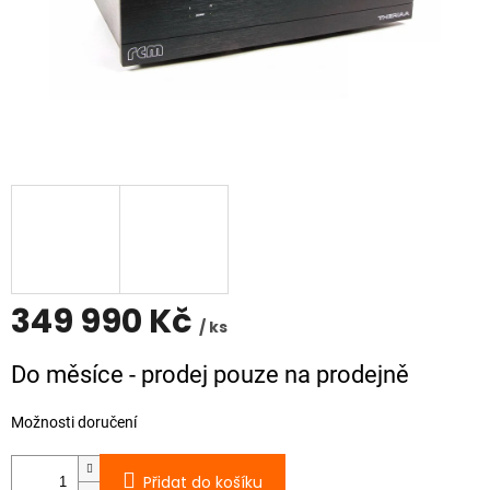
349 990 Kč
/ ks
Měrná
Do měsíce - prodej pouze na prodejně
cena:
Možnosti doručení
Přidat do košíku