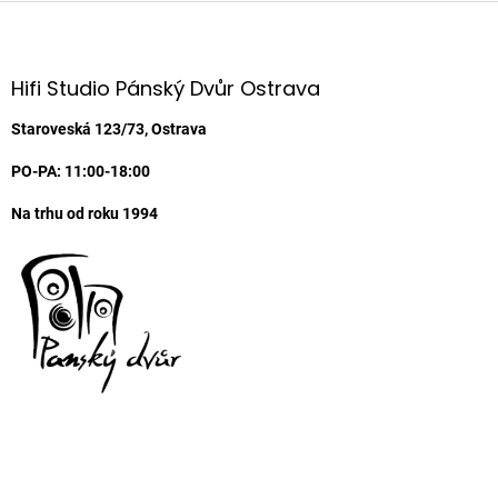
Z
á
p
a
Hifi Studio Pánský Dvůr Ostrava
t
í
Staroveská 123/73, Ostrava
PO-PA: 11:00-18:00
Na trhu od roku 1994