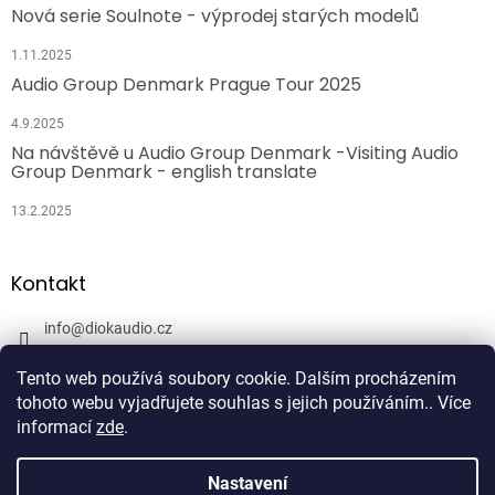
Nová serie Soulnote - výprodej starých modelů
1.11.2025
Audio Group Denmark Prague Tour 2025
4.9.2025
Na návštěvě u Audio Group Denmark -Visiting Audio
Group Denmark - english translate
13.2.2025
Kontakt
info
@
diokaudio.cz
608943409
Tento web používá soubory cookie. Dalším procházením
DiokAudio.cz - Hifi Studio Pánský Dvůr
tohoto webu vyjadřujete souhlas s jejich používáním.. Více
informací
zde
.
Nastavení
Vytvořil Shoptet